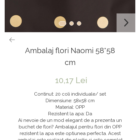
Vaze & Vase
Tanacetum
Contragreutati
Pene
Vaze din sticla
Anthurium
Baloane Bobo
Vase
Bumbac
Kit-uri Baloane
Vase din ceramica
Cala
Rafii, clipsuri,pompe
Mobilier urban
Accesorii petrecere
Scabiosa
Ambalaj flori Naomi 58*58
Scaune
Tropicale
Cake toppers
Buchete artificiale
Decoratiuni baloane
cm
Bujor
Ochelari party
Crizantema
Bannere
10,17 Lei
Floarea soarelui
Lumanari aniversare
Continut: 20 coli individuale/ set
Hortensia
Ghirlande
Dimensiune: 58x58 cm
Material: OPP
Lavanda
Lumanari si accesorii tort
Rezistent la apa: Da
Minirosa
Panou decorativ
Ai nevoie de un mod elegant de a prezenta un
Ranunculus
Pompoane
buchet de flori? Ambalajul pentru flori din OPP
rezistent la apa este optiunea perfecta. Acest
Trandafir
Rozete