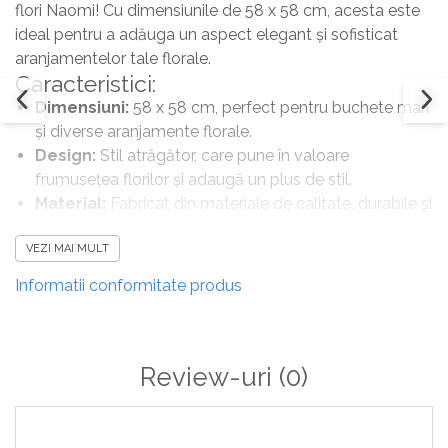
flori Naomi! Cu dimensiunile de 58 x 58 cm, acesta este
ideal pentru a adăuga un aspect elegant și sofisticat
aranjamentelor tale florale.
Caracteristici:
Dimensiuni:
58 x 58 cm, perfect pentru buchete mari
și diverse aranjamente florale.
Design:
Stil atrăgător, care pune în valoare
frumusețea florilor și adaugă un plus de stil.
Material:
Fabricat din materiale de calitate, durabile și
prietenoase cu mediul.
VEZI MAI MULT
Versatilitate:
Ideal pentru ocazii speciale, cadouri
sau pentru a adăuga un accent decorativ elegant în
Informatii conformitate produs
orice context.
Alege ambalajul flori Naomi pentru a transforma fiecare
buchet într-un cadou memorabil, plin de eleganță și stil!
Review-uri
(0)