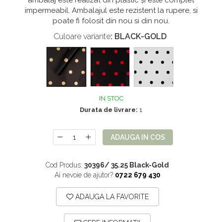
ambalaj este realizat din plastic și este complet
Mix de flori
Paturica Decor
impermeabil. Ambalajul este rezistent la rupere, si
poate fi folosit din nou si din nou.
Eucalipt
Cake topper
Culoare variante
: BLACK-GOLD
Flori de camp
Tun Confetti
Petrecere Tematica
Bumbac
Cala
Petrecere fetite
Iasomie
Petrecere Baieti
IN STOC
Margarete
Petrecere Adulti
Durata de livrare:
1
Narcise
Wisteria
ADAUGA IN COS
Capete flori
Cap minirosa
Cod Produs:
30396/ 35.25 Black-Gold
Ai nevoie de ajutor?
0722 679 430
Cap orhidee phalaenopsis
Crengi decorative
ADAUGA LA FAVORITE
Ghirlande