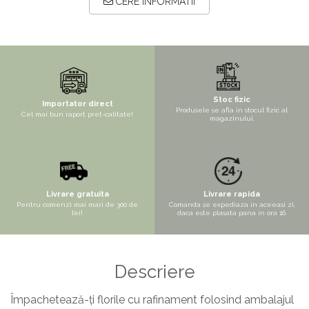
CERE INFORMATII
Copaci si Plante
Flori artificiale la ghiveci
Verdeata decorativa
Stoc fizic
Importator direct
Produsele se afla in stocul fizic al
Cel mai bun raport pret-calitate!
magazinului.
Livrare gratuita
Livrare rapida
Pentru comenzi mai mari de 300 de
Comanda se expediaza in aceeasi zi,
lei!
daca este plasata pana in ora 16.
Descriere
Împachetează-ți florile cu rafinament folosind ambalajul