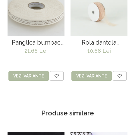
Panglica bumbac
Rola dantela
45.72 m*1.5 cm
29m*3.7cm
21,66 Lei
10,68 Lei
VEZI VARIANTE
VEZI VARIANTE
Produse similare