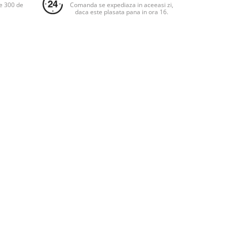
e 300 de
Comanda se expediaza in aceeasi zi,
daca este plasata pana in ora 16.