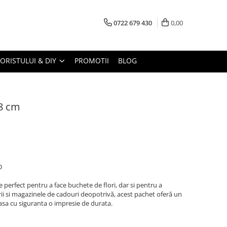
0722 679 430
0,00
LORISTULUI & DIY
PROMOTII
BLOG
58 cm
D
e perfect pentru a face buchete de flori, dar si pentru a
rii si magazinele de cadouri deopotrivă, acest pachet oferă un
lasa cu siguranta o impresie de durata.