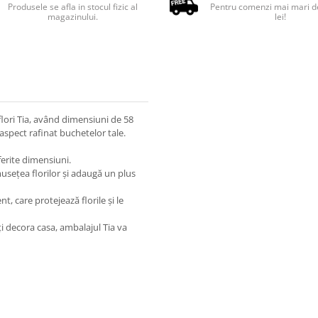
Produsele se afla in stocul fizic al
Pentru comenzi mai mari d
magazinului.
lei!
lori Tia, având dimensiuni de 58
aspect rafinat buchetelor tale.
ferite dimensiuni.
usețea florilor și adaugă un plus
t, care protejează florile și le
i decora casa, ambalajul Tia va