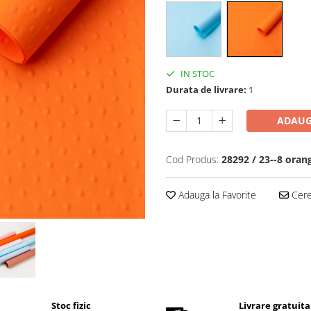
IN STOC
Durata de livrare:
1
ADAUG
Cod Produs:
28292 / 23--8 oran
Adauga la Favorite
Cere 
Stoc fizic
Livrare gratuita