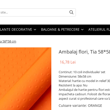
PLANTE DECORATIVE
BALOANE & PETRECERE
ATELIERUL F
Tia 58*58 cm
Ambalaj flori, Tia 58*
16,78 Lei
Continut: 10 coli individuale/ set
Dimensiune: 58x58 cm
Material: hartie cu model in relief 3
Rezistent la apa: Nu
Ambalajul de hartie pentru flori est
impacheta cadouri. Folosit de flora
aspect curat si profesional care va 
Culoare variante
: ORANGE