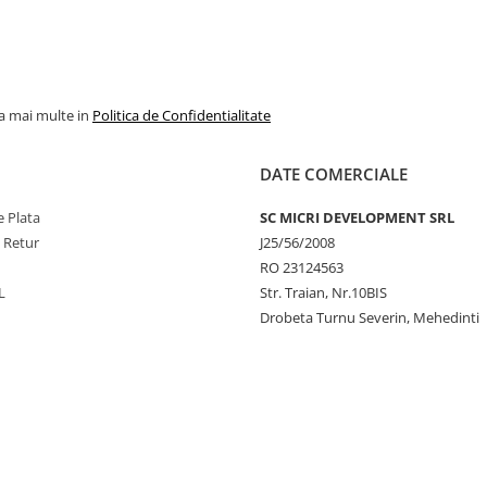
la mai multe in
Politica de Confidentialitate
DATE COMERCIALE
 Plata
SC MICRI DEVELOPMENT SRL
e Retur
J25/56/2008
RO 23124563
L
Str. Traian, Nr.10BIS
Drobeta Turnu Severin, Mehedinti