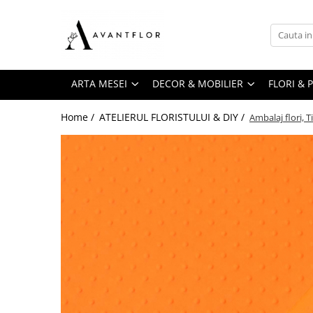
ARTA MESEI
DECOR & MOBILIER
FLORI & PLANTE DECORATIVE
BALOANE & PETRECERE
ATELIERUL FLORISTULUI & DIY
Servirea mesei
AnMaSo Collection
Flori la fir
Accesorii masa
Ambalaje florale
ARTA MESEI
DECOR & MOBILIER
FLORI & 
Farfurii
Lumanari LED
Cymbidium
Coifuri
Burete & Accesorii florale
Tacamuri
Dandelion(Papadia)
Decorațiuni masă
Home /
ATELIERUL FLORISTULUI & DIY /
Ambalaj flori, 
Lumanari
Panglica
Pahare
Hortensia
Farfurii
Lumanari ceara
Cutii florale & Cadou
Suport farfurie
Limonium
Pahare
Covor din canepa
Cosuri
Set de ceai & cafea
Magnolia
Paie de băut
Accesorii pentru floristi
Covor din papura
Minirosa
Servetele
Brose & Perle
Ghivece & Jardiniere
Orhidee
Baloane
Pinholder & plastelina florala
Proteea
Lumanari parfumate
Baloane Latex
Perle si cristale
Ranunculus
Accesorii baloane
Sticlute
Pistol & rezerve silcon
Trandafir
Baloane Folie
Sfesnice
Ace & Clipsuri cocarda
Tanacetum
Contragreutati
Sfesnic sticla
Pene
Anthurium
Baloane Bobo
Vaze & Vase