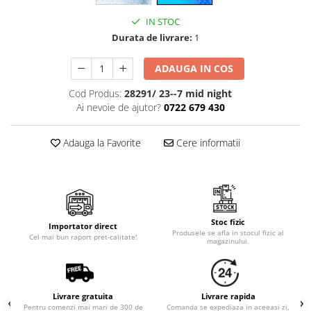
Cala
Petrecere fetite
Iasomie
IN STOC
Petrecere Baieti
Margarete
Durata de livrare:
1
Petrecere Adulti
Narcise
ADAUGA IN COS
Wisteria
Capete flori
Cod Produs:
28291/ 23--7 mid night
Ai nevoie de ajutor?
0722 679 430
Cap minirosa
Cap orhidee phalaenopsis
Adauga la Favorite
Cere informatii
Crengi decorative
Ghirlande
Copaci si Plante
Flori artificiale la ghiveci
Stoc fizic
Importator direct
Produsele se afla in stocul fizic al
Verdeata decorativa
Cel mai bun raport pret-calitate!
magazinului.
Livrare gratuita
Livrare rapida
Pentru comenzi mai mari de 300 de
Comanda se expediaza in aceeasi zi,