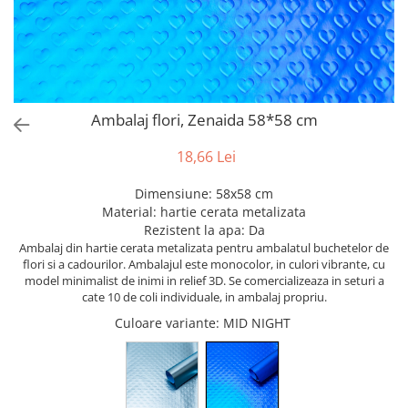
Bumbac
Kit-uri Baloane
Vaze din sticla
Cala
Rafii, clipsuri,pompe
Vase
Scabiosa
Accesorii petrecere
Vase din ceramica
Tropicale
Cake toppers
Mobilier urban
Buchete artificiale
Decoratiuni baloane
Ambalaj flori, Zenaida 58*58 cm
Scaune
Bujor
Ochelari party
Crizantema
Bannere
18,66 Lei
Floarea soarelui
Lumanari aniversare
Dimensiune: 58x58 cm
Hortensia
Ghirlande
Material: hartie cerata metalizata
Lavanda
Lumanari si accesorii tort
Rezistent la apa: Da
Minirosa
Panou decorativ
Ambalaj din hartie cerata metalizata pentru ambalatul buchetelor de
flori si a cadourilor. Ambalajul este monocolor, in culori vibrante, cu
Ranunculus
Pompoane
model minimalist de inimi in relief 3D. Se comercializeaza in seturi a
Trandafir
Rozete
cate 10 de coli individuale, in ambalaj propriu.
Mix de flori
Paturica Decor
Culoare variante
: MID NIGHT
Eucalipt
Cake topper
Flori de camp
Tun Confetti
Bumbac
Petrecere Tematica