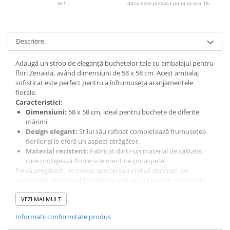
lei!
daca este plasata pana in ora 16.
Descriere
Adaugă un strop de eleganță buchetelor tale cu ambalajul pentru
flori Zenaida, având dimensiuni de 58 x 58 cm. Acest ambalaj
sofisticat este perfect pentru a înfrumuseța aranjamentele
florale.
Caracteristici:
Dimensiuni:
58 x 58 cm, ideal pentru buchete de diferite
mărimi.
Design elegant:
Stilul său rafinat completează frumusețea
florilor și le oferă un aspect atrăgător.
Material rezistent:
Fabricat dintr-un material de calitate,
care protejează florile și le menține proaspete.
Fie că pregătești un cadou special sau vrei să decorezi un
eveniment, ambalajul Zenaida va adăuga un plus de sofisticare
oricărui aranjament floral!
VEZI MAI MULT
Informatii conformitate produs