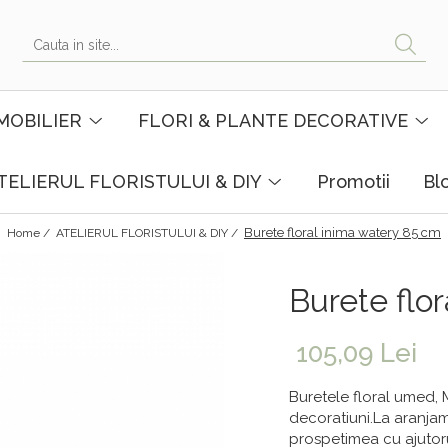
MOBILIER
FLORI & PLANTE DECORATIVE
TELIERUL FLORISTULUI & DIY
Promotii
Bl
Burete floral inima watery 85 cm
Home /
ATELIERUL FLORISTULUI & DIY /
Burete flo
105,09 Lei
Buretele floral umed, 
decoratiuni.La aranjam
prospetimea cu ajutoru