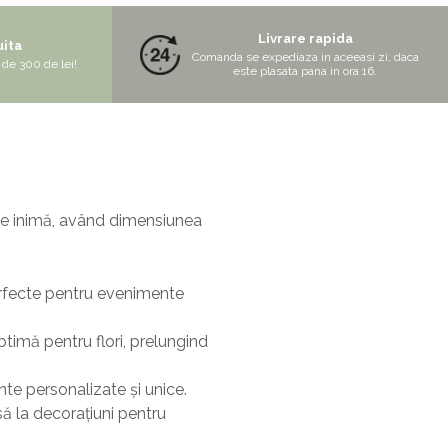
Livrare rapida
uita
Comanda se expediaza in aceeasi zi, daca
de 300 de lei!
este plasata pana in ora 16.
 de inimă, având dimensiunea
perfecte pentru evenimente
optimă pentru flori, prelungind
nte personalizate și unice.
asă la decorațiuni pentru