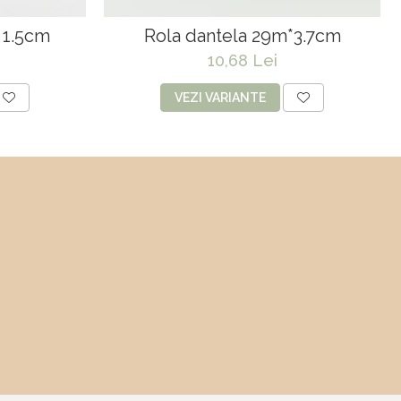
t 1.5cm
Rola dantela 29m*3.7cm
10,68 Lei
VEZI VARIANTE