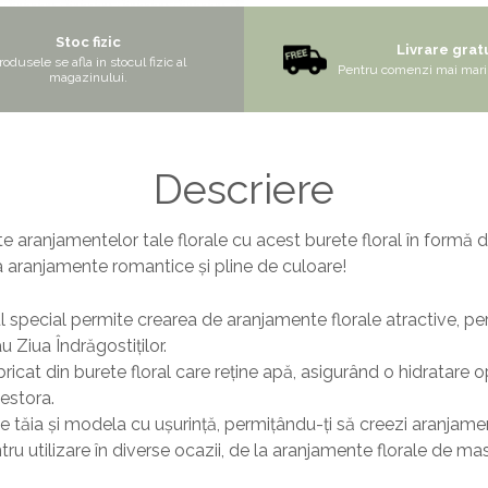
Stoc fizic
Livrare grat
rodusele se afla in stocul fizic al
Pentru comenzi mai mari 
magazinului.
Descriere
te aranjamentelor tale florale cu acest burete floral în formă
a aranjamente romantice și pline de culoare!
ul special permite crearea de aranjamente florale atractive, 
u Ziua Îndrăgostiților.
bricat din burete floral care reține apă, asigurând o hidratare 
cestora.
e tăia și modela cu ușurință, permițându-ți să creezi aranjame
entru utilizare în diverse ocazii, de la aranjamente florale de m