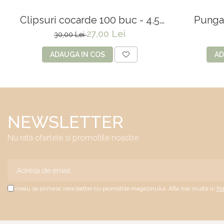
Clipsuri cocarde 100 buc - 4.5
Punga 
cm
3
27,00 Lei
30,00 Lei
ADAUGA IN COS
AD
NEWSLETTER
Nu rata ofertele si promotiile noastre
Vreau sa primesc newsletter cu promotiile magazinului. Afla mai multe in
Po