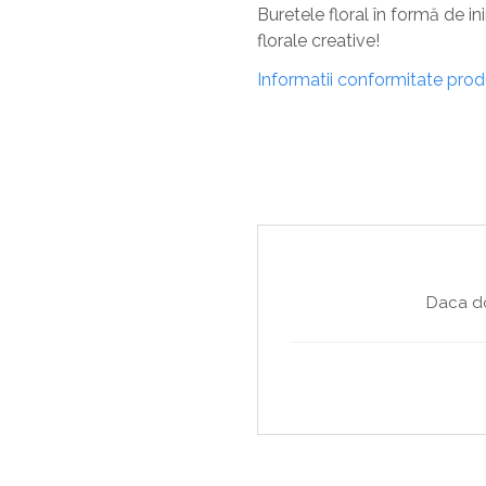
Copaci si Plante
Buretele floral în formă de i
Flori artificiale la ghiveci
florale creative!
Verdeata decorativa
Informatii conformitate pro
Daca do