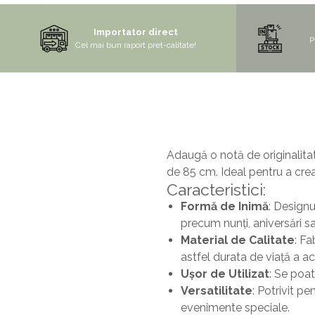
Mix de flori
Paturica Decor
Importator direct
Eucalipt
Cake topper
P
Cel mai bun raport pret-calitate!
Flori de camp
Tun Confetti
Petrecere Tematica
Bumbac
Cala
Petrecere fetite
Iasomie
Petrecere Baieti
Margarete
Petrecere Adulti
Adaugă o notă de originalita
Narcise
de 85 cm. Ideal pentru a cre
Caracteristici:
Wisteria
Formă de Inimă
: Design
Capete flori
precum nunți, aniversări sa
Cap minirosa
Material de Calitate
: Fa
Cap orhidee phalaenopsis
astfel durata de viață a a
Ușor de Utilizat
: Se poat
Crengi decorative
Versatilitate
: Potrivit p
Ghirlande
evenimente speciale.