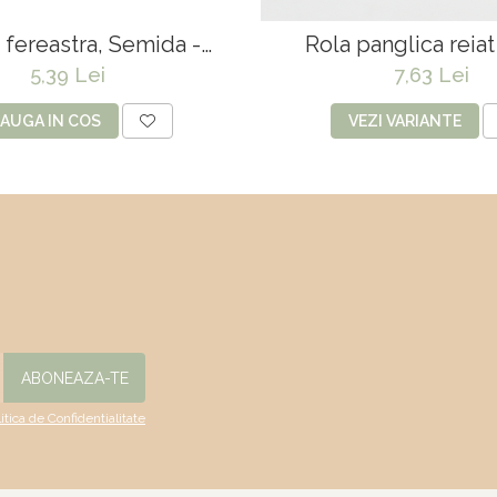
fereastra, Semida -
Rola panglica reia
5*29.5*24*18 cm
5,39 Lei
7,63 Lei
AUGA IN COS
VEZI VARIANTE
litica de Confidentialitate