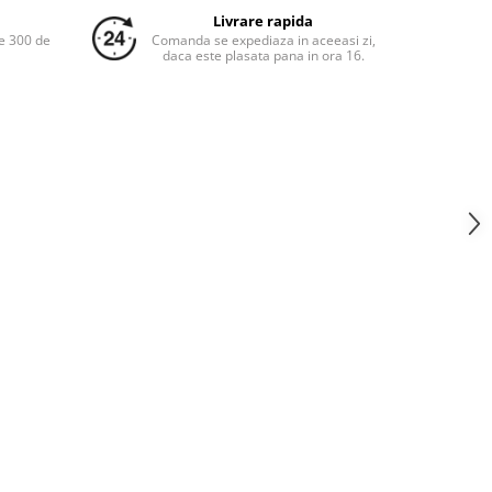
Livrare rapida
e 300 de
Comanda se expediaza in aceeasi zi,
daca este plasata pana in ora 16.