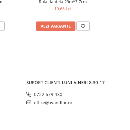
cm
Rola dantela 29m*3.7cm
Am
10,68 Lei
VEZI VARIANTE
V
SUPORT CLIENTI
LUNI-VINERI 8.30-17
0722 679 430
office@avantflor.ro