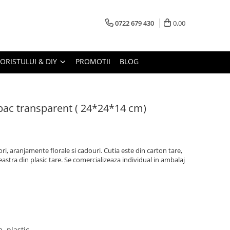
0722 679 430
0,00
LORISTULUI & DIY
PROMOTII
BLOG
pac transparent ( 24*24*14 cm)
ri, aranjamente florale si cadouri. Cutia este din carton tare,
reastra din plasic tare. Se comercializeaza individual in ambalaj
, plastic