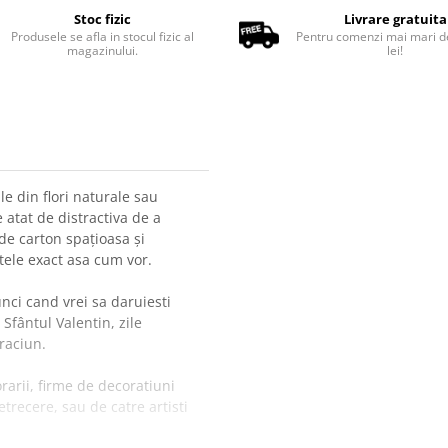
Stoc fizic
Livrare gratuita
Produsele se afla in stocul fizic al
Pentru comenzi mai mari d
magazinului.
lei!
le din flori naturale sau
e atat de distractiva de a
 de carton spațioasa și
ntele exact asa cum vor.
nci cand vrei sa daruiesti
 Sfântul Valentin, zile
raciun.
orarii, firme de decoratiuni
recere, sau de catre artisti