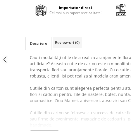
Cala
Petrecere fetite
Importator direct
Iasomie
Petrecere Baieti
Cel mai bun raport pret-calitate!
Margarete
Petrecere Adulti
Narcise
Wisteria
Capete flori
Review-uri
(0)
Descriere
Cap minirosa
Cap orhidee phalaenopsis
Cauti modalități utile de a realiza aranjamente flora
Crengi decorative
artificiale? Aceasta cutie de carton este o modalitat
transporta flori sau aranjamente florale. Cu o cutie
Ghirlande
robusta, clientii isi pot realiza și modela aranjame
Copaci si Plante
Cutiile din carton sunt alegerea perfecta pentru atu
Flori artificiale la ghiveci
flori si cadouri pentru zile de nastere, botez, nunta,
Verdeata decorativa
onomastice, Ziua Mamei, aniversari, absolviri sau C
Cutiile din carton se folosesc cu success de catre fl
sau firme de evenimente, magazine de cadouri si pet
handmade.