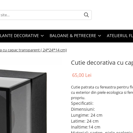
PLANTE DECORATIVE
BALOANE & PETRECERE
ATELIERUL F
va cu capac transparent ( 24*24*14 cm)
Cutie decorativa cu ca
65,00 Lei
Cutie patrata cu fereastra pentru flo
cu exterior din piele ecologica si fe
propriu.
Specificatii:
Dimensiuni:
Lungime: 24 cm
Latime: 24 cm
Inaltime:14 cm
Material: carton, piele ecologica