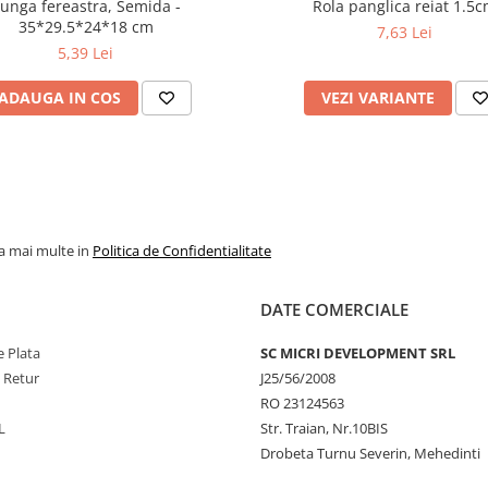
unga fereastra, Semida -
Rola panglica reiat 1.5
35*29.5*24*18 cm
7,63 Lei
5,39 Lei
ADAUGA IN COS
VEZI VARIANTE
la mai multe in
Politica de Confidentialitate
DATE COMERCIALE
 Plata
SC MICRI DEVELOPMENT SRL
e Retur
J25/56/2008
RO 23124563
L
Str. Traian, Nr.10BIS
Drobeta Turnu Severin, Mehedinti