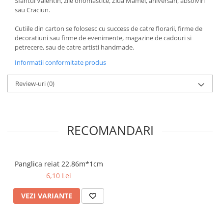
Sfântul Valentin, zile onomastice, Ziua Mamei, aniversari, absolviri
sau Craciun.
Cutiile din carton se folosesc cu success de catre florarii, firme de
decoratiuni sau firme de evenimente, magazine de cadouri si
petrecere, sau de catre artisti handmade.
Informatii conformitate produs
Review-uri
(0)
RECOMANDARI
Panglica reiat 22.86m*1cm
6,10 Lei
VEZI VARIANTE