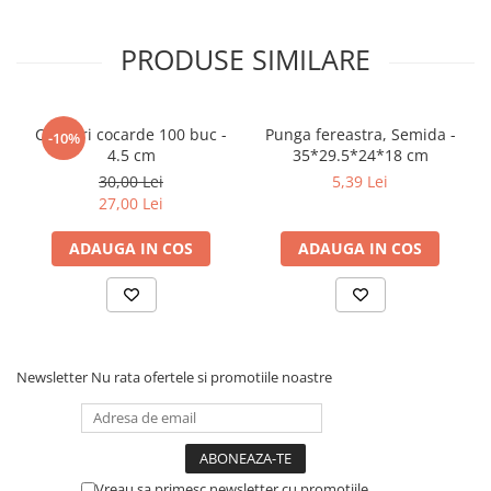
PRODUSE SIMILARE
Clipsuri cocarde 100 buc -
Punga fereastra, Semida -
-10%
4.5 cm
35*29.5*24*18 cm
30,00 Lei
5,39 Lei
27,00 Lei
ADAUGA IN COS
ADAUGA IN COS
Newsletter
Nu rata ofertele si promotiile noastre
Vreau sa primesc newsletter cu promotiile