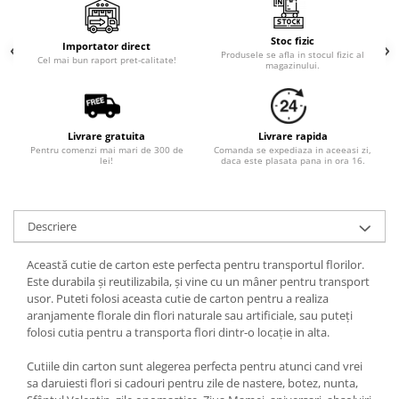
Stoc fizic
Importator direct
Produsele se afla in stocul fizic al
Cel mai bun raport pret-calitate!
magazinului.
Livrare gratuita
Livrare rapida
Pentru comenzi mai mari de 300 de
Comanda se expediaza in aceeasi zi,
lei!
daca este plasata pana in ora 16.
Descriere
Această cutie de carton este perfecta pentru transportul florilor.
Este durabila și reutilizabila, și vine cu un mâner pentru transport
usor. Puteti folosi aceasta cutie de carton pentru a realiza
aranjamente florale din flori naturale sau artificiale, sau puteți
folosi cutia pentru a transporta flori dintr-o locație in alta.
Cutiile din carton sunt alegerea perfecta pentru atunci cand vrei
sa daruiesti flori si cadouri pentru zile de nastere, botez, nunta,