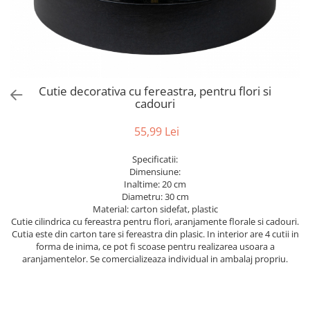
Bumbac
Kit-uri Baloane
Vaze din sticla
Cala
Rafii, clipsuri,pompe
Vase
Scabiosa
Accesorii petrecere
Vase din ceramica
Tropicale
Cake toppers
Mobilier urban
Buchete artificiale
Decoratiuni baloane
Cutie decorativa cu fereastra, pentru flori si
Scaune
Bujor
Ochelari party
cadouri
Crizantema
Bannere
55,99 Lei
Floarea soarelui
Lumanari aniversare
Hortensia
Ghirlande
Specificatii:
Lavanda
Lumanari si accesorii tort
Dimensiune:
Inaltime: 20 cm
Minirosa
Panou decorativ
Diametru: 30 cm
Ranunculus
Pompoane
Material: carton sidefat, plastic
Trandafir
Cutie cilindrica cu fereastra pentru flori, aranjamente florale si cadouri.
Rozete
Cutia este din carton tare si fereastra din plasic. In interior are 4 cutii in
Mix de flori
Paturica Decor
forma de inima, ce pot fi scoase pentru realizarea usoara a
Eucalipt
aranjamentelor. Se comercializeaza individual in ambalaj propriu.
Cake topper
Flori de camp
Tun Confetti
Bumbac
Petrecere Tematica