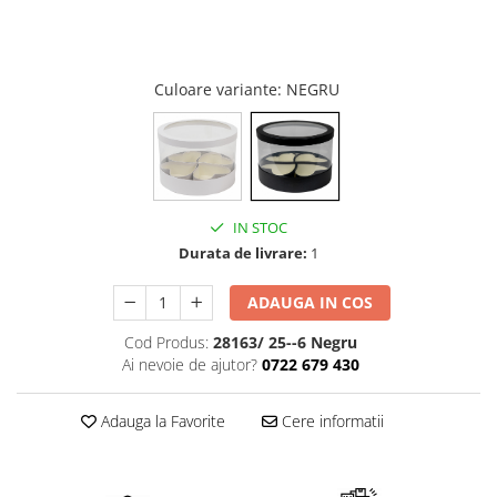
Cala
Petrecere fetite
Iasomie
Petrecere Baieti
Margarete
Petrecere Adulti
Narcise
Culoare variante
: NEGRU
Wisteria
Capete flori
Cap minirosa
Cap orhidee phalaenopsis
IN STOC
Crengi decorative
Durata de livrare:
1
Ghirlande
ADAUGA IN COS
Copaci si Plante
Flori artificiale la ghiveci
Cod Produs:
28163/ 25--6 Negru
Ai nevoie de ajutor?
0722 679 430
Verdeata decorativa
Adauga la Favorite
Cere informatii