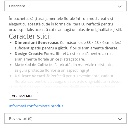
Descriere
Împachetează-ți aranjamentele florale într-un mod creativ și
elegant cu această cutie în formă de literă U. Perfectă pentru
ocazii speciale, această cutie adaugă un plus de originalitate și stil.
Caracteristici:
Dimensiuni Generoase
: Cu măsurile de 33 x 28 x 6 cm, oferă
suficient spațiu pentru a găzdui flori și aranjamente diverse.
Design Creativ
: Forma literei U este ideală pentru a crea
aranjamente florale unice și atrăgătoare.
Material de Calitate
: Fabricată din materiale rezistente,
asigură protecția florilor și un aspect îngrijit.
Utilizare Versatilă
: Perfectă pentru evenimente, cadouri
florale, sau pentru a adăuga un strop de originalitate în decor.
Cutia de flori litera U este alegerea ideală pentru a transforma
livrarea florilor tale într-o experiență memorabilă!
VEZI MAI MULT
Informatii conformitate produs
Review-uri
(0)