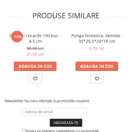
PRODUSE SIMILARE
Clipsuri cocarde 100 buc -
Punga fereastra, Semida -
-10%
4.5 cm
35*29.5*24*18 cm
30,00 Lei
5,39 Lei
27,00 Lei
ADAUGA IN COS
ADAUGA IN COS
Newsletter
Nu rata ofertele si promotiile noastre
Vreau sa primesc newsletter cu promotiile