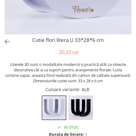
Bumbac
Kit-uri Baloane
Vaze din sticla
Cala
Rafii, clipsuri,pompe
Vase
Scabiosa
Accesorii petrecere
Vase din ceramica
Tropicale
Cake toppers
Mobilier urban
Buchete artificiale
Decoratiuni baloane
Cutie flori litera U 33*28*6 cm
Scaune
Bujor
Ochelari party
Crizantema
Bannere
20,33 Lei
Floarea soarelui
Lumanari aniversare
Literele 3D sunt o modalitate modernă și practică atât ca obiecte
Hortensia
Ghirlande
decorative cât și ca suport pentru aranjamente florale. Cutia
Lavanda
Lumanari si accesorii tort
conține capac, aceasta fiind realizată din carton de calitate superioară.
Dimensiunile cutiei sunt: 33 x 28 x 6 cm
Minirosa
Panou decorativ
Ranunculus
Culoare variante
: ALB
Pompoane
Trandafir
Rozete
Mix de flori
Paturica Decor
Eucalipt
Cake topper
Flori de camp
Tun Confetti
IN STOC
Bumbac
Petrecere Tematica
Durata de livrare:
1