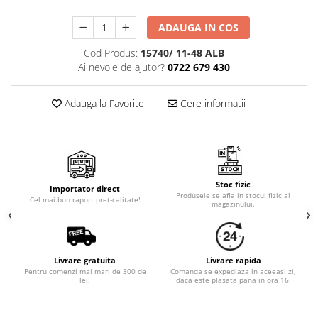
Cala
Petrecere fetite
Iasomie
Petrecere Baieti
ADAUGA IN COS
Margarete
Petrecere Adulti
Cod Produs:
15740/ 11-48 ALB
Narcise
Ai nevoie de ajutor?
0722 679 430
Wisteria
Capete flori
Adauga la Favorite
Cere informatii
Cap minirosa
Cap orhidee phalaenopsis
Crengi decorative
Ghirlande
Stoc fizic
Importator direct
Copaci si Plante
Produsele se afla in stocul fizic al
Cel mai bun raport pret-calitate!
magazinului.
Flori artificiale la ghiveci
Verdeata decorativa
Livrare gratuita
Livrare rapida
Pentru comenzi mai mari de 300 de
Comanda se expediaza in aceeasi zi,
lei!
daca este plasata pana in ora 16.