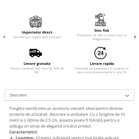
Stoc fizic
Importator direct
Produsele se afla in stocul fizic al
Cel mai bun raport pret-calitate!
magazinului.
Livrare gratuita
Livrare rapida
Pentru comenzi mai mari de 300 de
Comanda se expediaza in aceeasi zi,
lei!
daca este plasata pana in ora 16.
Descriere
Panglica textilă este un accesoriu versatil, ideal pentru diverse
proiecte de artizanat, decorare și ambalare. Cu o lungime de 10
metri și o lățime de 2.5 cm, aceasta poate fi folosită pentru a
adăuga un strop de eleganță oricărui proiect.
Caracteristici:
Lungime:
10 metri, suficientă pentru mai multe aplicații.