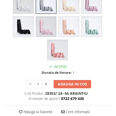
Cala
Petrecere fetite
Iasomie
Petrecere Baieti
Margarete
Petrecere Adulti
Narcise
Wisteria
Capete flori
Cap minirosa
Cap orhidee phalaenopsis
Crengi decorative
Ghirlande
IN STOC
Copaci si Plante
Durata de livrare:
1
Flori artificiale la ghiveci
ADAUGA IN COS
Verdeata decorativa
Cod Produs:
28353/ 24--56 ARGINTIU
Ai nevoie de ajutor?
0722 679 430
Adauga la Favorite
Cere informatii