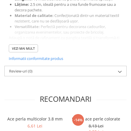
Lățime:
2.5 cm, ideală pentru a crea funde frumoase sau a
decora pachete.
Material de calitate:
Confecționată dintr-un material textil
rezistent, care nu se desfășoară ușor.
Versatilitate:
Perfectă pentru decorarea cadourilor,
organizarea evenimentelor, sau proiecte de bricolaj.
Adaugă o notă de rafinament cu panglica textilă și transformă-ți
proiectele într-o adevărată operă de artă!
VEZI MAI MULT
Informatii conformitate produs
Review-uri
(0)
RECOMANDARI
Ace perla multicolor 3.8 mm
Set 50 ace perle colorate
-14%
6,61 Lei
8,13 Lei