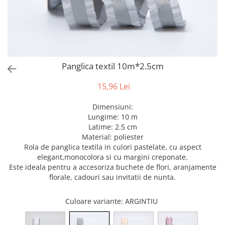
Bumbac
Kit-uri Baloane
Vaze din sticla
Cala
Rafii, clipsuri,pompe
Vase
Scabiosa
Accesorii petrecere
Vase din ceramica
Tropicale
Cake toppers
Mobilier urban
Buchete artificiale
Decoratiuni baloane
Panglica textil 10m*2.5cm
Scaune
Bujor
Ochelari party
Crizantema
Bannere
15,96 Lei
Floarea soarelui
Lumanari aniversare
Dimensiuni:
Hortensia
Ghirlande
Lungime: 10 m
Lavanda
Lumanari si accesorii tort
Latime: 2.5 cm
Minirosa
Panou decorativ
Material: poliester
Rola de panglica textila in culori pastelate, cu aspect
Ranunculus
Pompoane
elegant,monocolora si cu margini creponate.
Trandafir
Rozete
Este ideala pentru a accesoriza buchete de flori, aranjamente
Mix de flori
Paturica Decor
florale, cadouri sau invitatii de nunta.
Eucalipt
Cake topper
Flori de camp
Culoare variante
: ARGINTIU
Tun Confetti
Bumbac
Petrecere Tematica