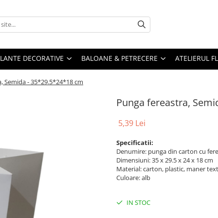
PLANTE DECORATIVE
BALOANE & PETRECERE
ATELIERUL F
a, Semida - 35*29.5*24*18 cm
Punga fereastra, Semi
5,39 Lei
Specificatii:
Denumire: punga din carton cu fer
Dimensiuni: 35 x 29.5 x 24 x 18 cm
Material: carton, plastic, maner text
Culoare: alb
IN STOC