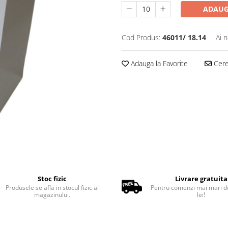
ADAUG
Cod Produs:
46011/ 18.14
Ai 
Adauga la Favorite
Cere 
Stoc fizic
Livrare gratuita
Produsele se afla in stocul fizic al
Pentru comenzi mai mari d
magazinului.
lei!