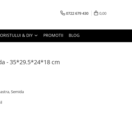
0722 679 430
0,00
LORISTULUI & DIY
PROMOTII
BLOG
da - 35*29.5*24*18 cm
eastra, Semida
il