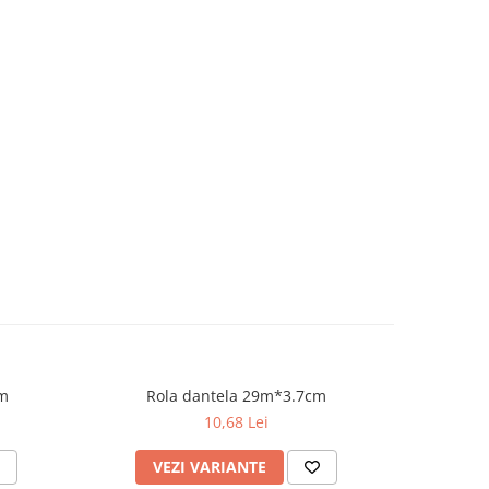
cm
Rola dantela 29m*3.7cm
Cutie
-10%
10,68 Lei
VEZI VARIANTE
AD