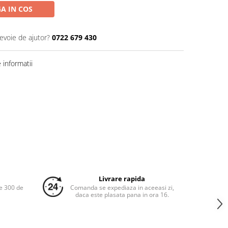
A IN COS
nevoie de ajutor?
0722 679 430
informatii
Livrare rapida
e 300 de
Comanda se expediaza in aceeasi zi,
daca este plasata pana in ora 16.