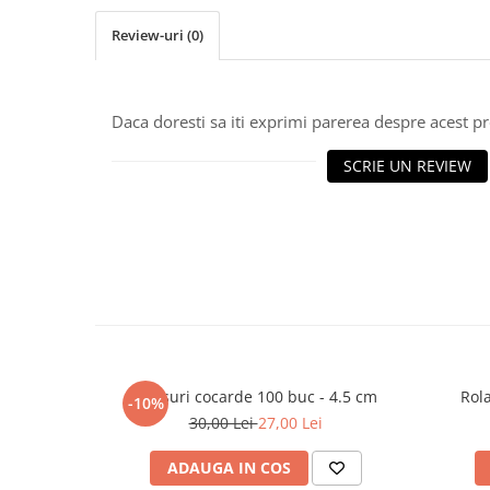
Cala
Petrecere fetite
Iasomie
Review-uri
(0)
Petrecere Baieti
Margarete
Petrecere Adulti
Narcise
Wisteria
Daca doresti sa iti exprimi parerea despre acest 
Capete flori
SCRIE UN REVIEW
Cap minirosa
Cap orhidee phalaenopsis
Crengi decorative
Ghirlande
Copaci si Plante
Flori artificiale la ghiveci
Verdeata decorativa
Clipsuri cocarde 100 buc - 4.5 cm
Rola
-10%
30,00 Lei
27,00 Lei
ADAUGA IN COS