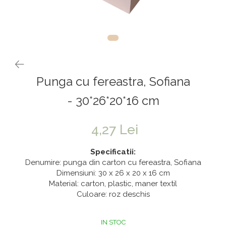
Vaze & Vase
Tanacetum
Contragreutati
Pene
Vaze din sticla
Anthurium
Baloane Bobo
Vase
Bumbac
Kit-uri Baloane
Vase din ceramica
Cala
Rafii, clipsuri,pompe
Mobilier urban
Accesorii petrecere
Scabiosa
Punga cu fereastra, Sofiana
Scaune
Tropicale
Cake toppers
Buchete artificiale
Decoratiuni baloane
- 30*26*20*16 cm
Bujor
Ochelari party
Crizantema
Bannere
4,27 Lei
Floarea soarelui
Lumanari aniversare
Specificatii:
Hortensia
Ghirlande
Denumire: punga din carton cu fereastra, Sofiana
Dimensiuni: 30 x 26 x 20 x 16 cm
Lavanda
Lumanari si accesorii tort
Material: carton, plastic, maner textil
Minirosa
Panou decorativ
Culoare: roz deschis
Ranunculus
Pompoane
Trandafir
Rozete
IN STOC