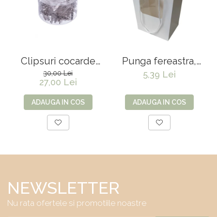
Clipsuri cocarde
Punga fereastra,
100 buc - 4.5 cm
Semida -
30,00 Lei
5,39 Lei
27,00 Lei
35*29.5*24*18 cm
ADAUGA IN COS
ADAUGA IN COS
NEWSLETTER
Nu rata ofertele si promotiile noastre