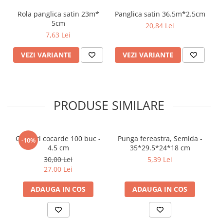
Rola panglica satin 23m*
Panglica satin 36.5m*2.5cm
5cm
20,84 Lei
7,63 Lei
VEZI VARIANTE
VEZI VARIANTE
PRODUSE SIMILARE
Clipsuri cocarde 100 buc -
Punga fereastra, Semida -
-10%
4.5 cm
35*29.5*24*18 cm
30,00 Lei
5,39 Lei
27,00 Lei
ADAUGA IN COS
ADAUGA IN COS