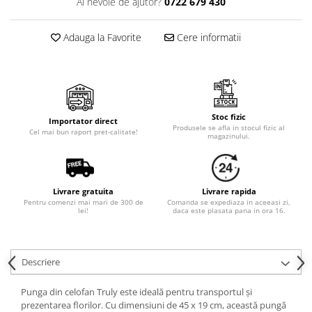
Cala
Ai nevoie de ajutor?
0722 679 430
Petrecere fetite
Iasomie
Petrecere Baieti
Margarete
Adauga la Favorite
Cere informatii
Petrecere Adulti
Narcise
Wisteria
Capete flori
Cap minirosa
Stoc fizic
Importator direct
Produsele se afla in stocul fizic al
Cap orhidee phalaenopsis
Cel mai bun raport pret-calitate!
magazinului.
Crengi decorative
Ghirlande
Copaci si Plante
Livrare gratuita
Livrare rapida
Pentru comenzi mai mari de 300 de
Comanda se expediaza in aceeasi zi,
lei!
daca este plasata pana in ora 16.
Flori artificiale la ghiveci
Verdeata decorativa
Descriere
Punga din celofan Truly este ideală pentru transportul și
prezentarea florilor. Cu dimensiuni de 45 x 19 cm, această pungă