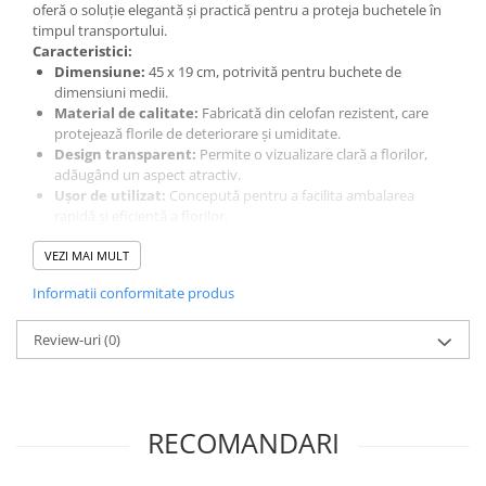
oferă o soluție elegantă și practică pentru a proteja buchetele în
timpul transportului.
Caracteristici:
Dimensiune:
45 x 19 cm, potrivită pentru buchete de
dimensiuni medii.
Material de calitate:
Fabricată din celofan rezistent, care
protejează florile de deteriorare și umiditate.
Design transparent:
Permite o vizualizare clară a florilor,
adăugând un aspect atractiv.
Ușor de utilizat:
Concepută pentru a facilita ambalarea
rapidă și eficientă a florilor.
Alege punga din celofan Truly pentru a asigura un transport sigur
și o prezentare frumoasă a florilor tale!
VEZI MAI MULT
Informatii conformitate produs
Review-uri
(0)
RECOMANDARI