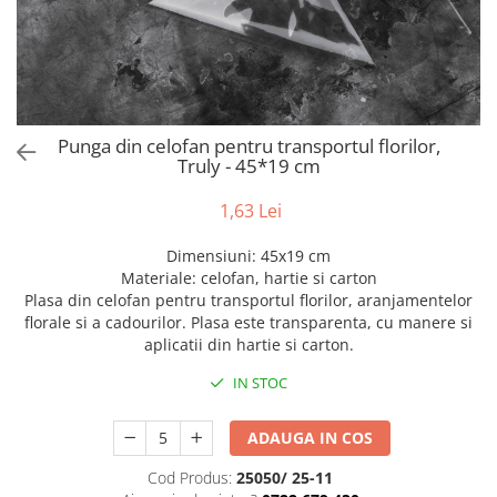
Bumbac
Kit-uri Baloane
Vaze din sticla
Cala
Rafii, clipsuri,pompe
Vase
Scabiosa
Accesorii petrecere
Vase din ceramica
Tropicale
Cake toppers
Mobilier urban
Buchete artificiale
Decoratiuni baloane
Punga din celofan pentru transportul florilor,
Scaune
Bujor
Ochelari party
Truly - 45*19 cm
Crizantema
Bannere
1,63 Lei
Floarea soarelui
Lumanari aniversare
Hortensia
Ghirlande
Dimensiuni: 45x19 cm
Lavanda
Lumanari si accesorii tort
Materiale: celofan, hartie si carton
Minirosa
Plasa din celofan pentru transportul florilor, aranjamentelor
Panou decorativ
florale si a cadourilor. Plasa este transparenta, cu manere si
Ranunculus
Pompoane
aplicatii din hartie si carton.
Trandafir
Rozete
Mix de flori
IN STOC
Paturica Decor
Eucalipt
Cake topper
ADAUGA IN COS
Flori de camp
Tun Confetti
Bumbac
Petrecere Tematica
Cod Produs:
25050/ 25-11