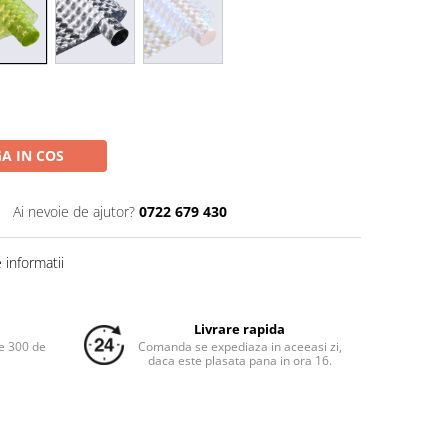
A IN COS
Ai nevoie de ajutor?
0722 679 430
informatii
Livrare rapida
e 300 de
Comanda se expediaza in aceeasi zi,
daca este plasata pana in ora 16.