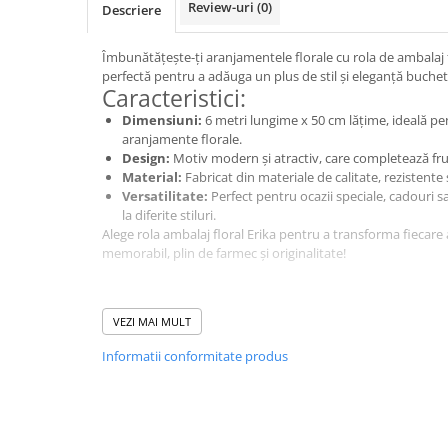
Cala
Review-uri
(0)
Descriere
Petrecere fetite
Iasomie
Petrecere Baieti
Margarete
Îmbunătățește-ți aranjamentele florale cu rola de ambalaj f
Petrecere Adulti
perfectă pentru a adăuga un plus de stil și eleganță buchete
Narcise
Caracteristici:
Wisteria
Dimensiuni:
6 metri lungime x 50 cm lățime, ideală pen
Capete flori
aranjamente florale.
Design:
Motiv modern și atractiv, care completează fru
Cap minirosa
Material:
Fabricat din materiale de calitate, rezistente ș
Cap orhidee phalaenopsis
Versatilitate:
Perfect pentru ocazii speciale, cadouri s
Crengi decorative
la diferite stiluri.
Alege rola ambalaj floral Erika pentru a transforma fiecare
Ghirlande
memorabil, plin de farmec și originalitate!
Copaci si Plante
Flori artificiale la ghiveci
VEZI MAI MULT
Verdeata decorativa
Informatii conformitate produs