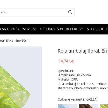
PLANTE DECORATIVE
BALOANE & PETRECERE
ATELIERUL F
oral, Erika - 6m*50cm
Rola ambalaj floral, E
14,74 Lei
Specificatii:
Dimensiune:6m x 50cm.
Material: OPP.
Rola ambalaj de calitate superioara,f
stilizarea buchetelor florale si non 
Culoare variante
: GREEN