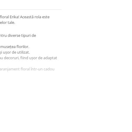
loral Erika! Această rola este
lor tale.
tru diverse tipuri de
musețea florilor.
i ușor de utilizat.
au decoruri, fiind ușor de adaptat
 aranjament floral într-un cadou