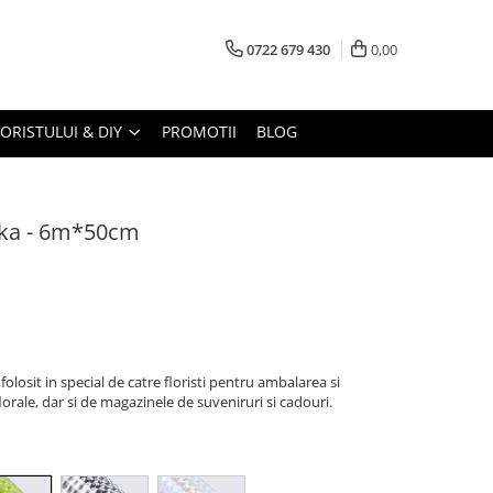
0722 679 430
0,00
LORISTULUI & DIY
PROMOTII
BLOG
rika - 6m*50cm
olosit in special de catre floristi pentru ambalarea si
florale, dar si de magazinele de suveniruri si cadouri.