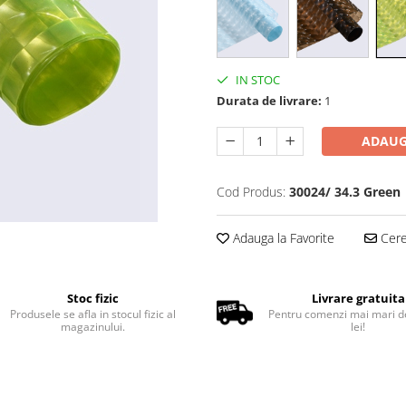
IN STOC
Durata de livrare:
1
ADAUG
Cod Produs:
30024/ 34.3 Green
Adauga la Favorite
Cere 
Stoc fizic
Livrare gratuita
Produsele se afla in stocul fizic al
Pentru comenzi mai mari d
magazinului.
lei!