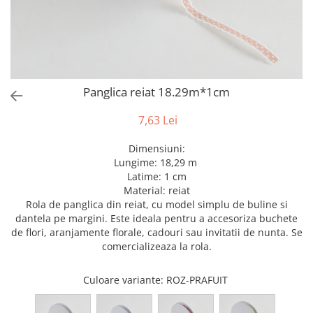
Bumbac
Kit-uri Baloane
Vaze din sticla
Cala
Rafii, clipsuri,pompe
Vase
Scabiosa
Accesorii petrecere
Vase din ceramica
Tropicale
Cake toppers
Mobilier urban
Buchete artificiale
Decoratiuni baloane
Panglica reiat 18.29m*1cm
Scaune
Bujor
Ochelari party
Crizantema
Bannere
7,63 Lei
Floarea soarelui
Lumanari aniversare
Dimensiuni:
Hortensia
Ghirlande
Lungime: 18,29 m
Lavanda
Lumanari si accesorii tort
Latime: 1 cm
Minirosa
Panou decorativ
Material: reiat
Rola de panglica din reiat, cu model simplu de buline si
Ranunculus
Pompoane
dantela pe margini. Este ideala pentru a accesoriza buchete
Trandafir
Rozete
de flori, aranjamente florale, cadouri sau invitatii de nunta. Se
Mix de flori
Paturica Decor
comercializeaza la rola.
Eucalipt
Cake topper
Flori de camp
Culoare variante
: ROZ-PRAFUIT
Tun Confetti
Bumbac
Petrecere Tematica