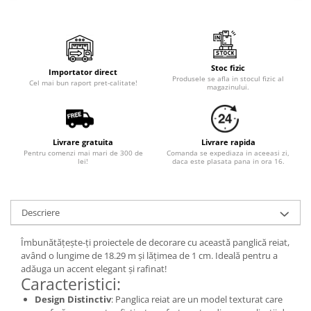
Stoc fizic
Importator direct
Produsele se afla in stocul fizic al
Cel mai bun raport pret-calitate!
magazinului.
Livrare gratuita
Livrare rapida
Pentru comenzi mai mari de 300 de
Comanda se expediaza in aceeasi zi,
lei!
daca este plasata pana in ora 16.
Descriere
Îmbunătățește-ți proiectele de decorare cu această panglică reiat,
având o lungime de 18.29 m și lățimea de 1 cm. Ideală pentru a
adăuga un accent elegant și rafinat!
Caracteristici:
Design Distinctiv
: Panglica reiat are un model texturat care