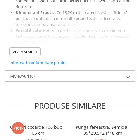
conferă un aspect sofisticat, perfect pentru diverse aplicații de
decorare.
Dimensiuni Practic
: Cu 18.29 m de material, este suficientă
pentru a fi utilizată în mai multe proiecte, de la decorarea
meselor la ambalarea cadourilor.
Versatilitate
: Potrivită pentru nunți, petreceri, evenimente
festive sau pentru a adăuga un detaliu decorativ în proiectele
tale de meșteșug.
Ușor de Utilizat
: Flexibilă și ușor de tăiat, panglica permite
VEZI MAI MULT
crearea de noduri și forme decorative fără efort.
Panglica reiat este alegerea perfectă pentru a adăuga un strop de
Informatii conformitate produs
eleganță și stil oricărei ocazii!
Review-uri
(0)
PRODUSE SIMILARE
Clipsuri cocarde 100 buc -
Punga fereastra, Semida -
-10%
4.5 cm
35*29.5*24*18 cm