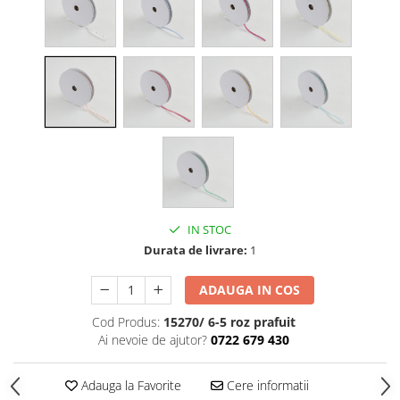
Cala
Petrecere fetite
Iasomie
Petrecere Baieti
Margarete
Petrecere Adulti
Narcise
Wisteria
Capete flori
Cap minirosa
Cap orhidee phalaenopsis
Crengi decorative
Ghirlande
IN STOC
Copaci si Plante
Durata de livrare:
1
Flori artificiale la ghiveci
ADAUGA IN COS
Verdeata decorativa
Cod Produs:
15270/ 6-5 roz prafuit
Ai nevoie de ajutor?
0722 679 430
Adauga la Favorite
Cere informatii