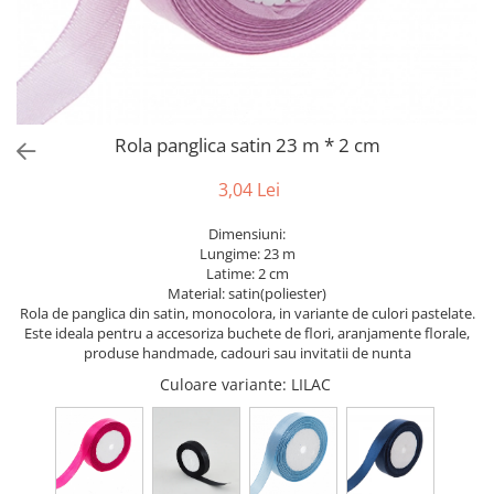
Bumbac
Kit-uri Baloane
Vaze din sticla
Cala
Rafii, clipsuri,pompe
Vase
Scabiosa
Accesorii petrecere
Vase din ceramica
Tropicale
Cake toppers
Mobilier urban
Buchete artificiale
Decoratiuni baloane
Rola panglica satin 23 m * 2 cm
Scaune
Bujor
Ochelari party
Crizantema
Bannere
3,04 Lei
Floarea soarelui
Lumanari aniversare
Dimensiuni:
Hortensia
Ghirlande
Lungime: 23 m
Lavanda
Lumanari si accesorii tort
Latime: 2 cm
Material: satin(poliester)
Minirosa
Panou decorativ
Rola de panglica din satin, monocolora, in variante de culori pastelate.
Ranunculus
Pompoane
Este ideala pentru a accesoriza buchete de flori, aranjamente florale,
Trandafir
produse handmade, cadouri sau invitatii de nunta
Rozete
Mix de flori
Culoare variante
: LILAC
Paturica Decor
Eucalipt
Cake topper
Flori de camp
Tun Confetti
Bumbac
Petrecere Tematica