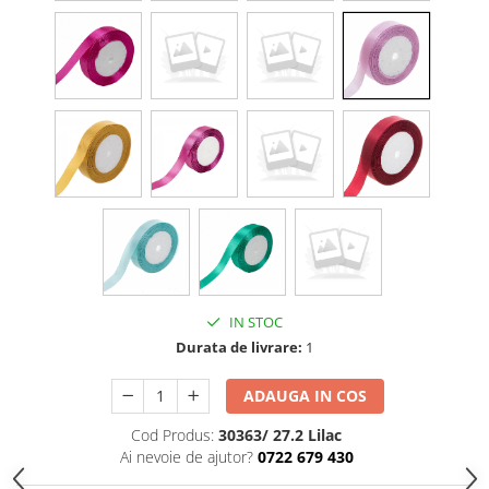
Cala
Petrecere fetite
Iasomie
Petrecere Baieti
Margarete
Petrecere Adulti
Narcise
Wisteria
Capete flori
Cap minirosa
Cap orhidee phalaenopsis
Crengi decorative
Ghirlande
Copaci si Plante
IN STOC
Flori artificiale la ghiveci
Durata de livrare:
1
Verdeata decorativa
ADAUGA IN COS
Cod Produs:
30363/ 27.2 Lilac
Ai nevoie de ajutor?
0722 679 430