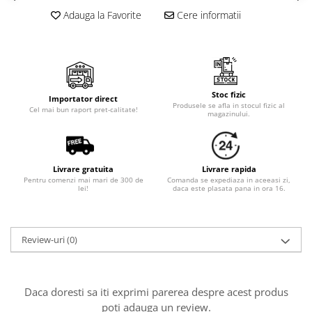
Adauga la Favorite
Cere informatii
Stoc fizic
Importator direct
Produsele se afla in stocul fizic al
Cel mai bun raport pret-calitate!
magazinului.
Livrare gratuita
Livrare rapida
Pentru comenzi mai mari de 300 de
Comanda se expediaza in aceeasi zi,
lei!
daca este plasata pana in ora 16.
Review-uri
(0)
Daca doresti sa iti exprimi parerea despre acest produs
poti adauga un review.