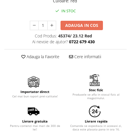
Cala
Culoare
:
red
Petrecere fetite
Iasomie
Petrecere Baieti
IN STOC
Margarete
Petrecere Adulti
Narcise
ADAUGA IN COS
Wisteria
Cod Produs:
45374/ 23.12 Red
Capete flori
Ai nevoie de ajutor?
0722 679 430
Cap minirosa
Cap orhidee phalaenopsis
Adauga la Favorite
Cere informatii
Crengi decorative
Ghirlande
Copaci si Plante
Flori artificiale la ghiveci
Stoc fizic
Importator direct
Produsele se afla in stocul fizic al
Cel mai bun raport pret-calitate!
magazinului.
Verdeata decorativa
Livrare gratuita
Livrare rapida
Pentru comenzi mai mari de 300 de
Comanda se expediaza in aceeasi zi,
lei!
daca este plasata pana in ora 16.