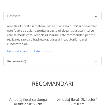
Descriere
Ambalajul floral din materail netesut, adesea numit si non-woven
este foarte popular datorita aspectului elegant si a usurintei cu
care se modeleaza. Ambalajul Miruna, este recomandat, pentru
realizarea rapida a buchetelor, adresat incepatorilor dar si
cunoscatorilor.
Informatii conformitate produs
Review-uri
(0)
RECOMANDARI
Ambalaj floral cu dunga
Ambalaj floral "Zizi color"
argintie 58*58 cm
58*58 cm