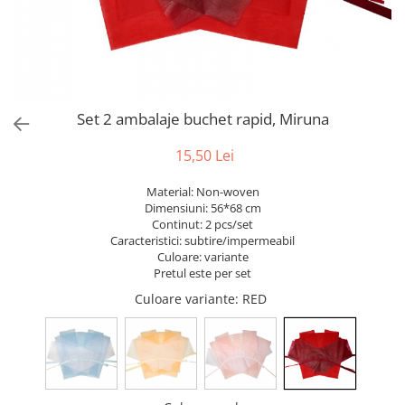
Bumbac
Kit-uri Baloane
Vaze din sticla
Cala
Rafii, clipsuri,pompe
Vase
Scabiosa
Accesorii petrecere
Vase din ceramica
Tropicale
Cake toppers
Mobilier urban
Buchete artificiale
Decoratiuni baloane
Set 2 ambalaje buchet rapid, Miruna
Scaune
Bujor
Ochelari party
Crizantema
Bannere
15,50 Lei
Floarea soarelui
Lumanari aniversare
Material: Non-woven
Hortensia
Ghirlande
Dimensiuni: 56*68 cm
Lavanda
Lumanari si accesorii tort
Continut: 2 pcs/set
Caracteristici: subtire/impermeabil
Minirosa
Panou decorativ
Culoare: variante
Ranunculus
Pompoane
Pretul este per set
Trandafir
Rozete
Culoare variante
: RED
Mix de flori
Paturica Decor
Eucalipt
Cake topper
Flori de camp
Tun Confetti
Bumbac
Petrecere Tematica