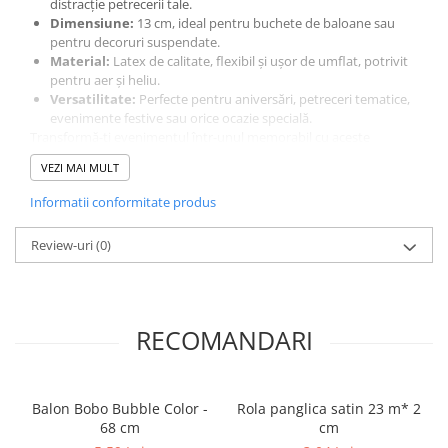
distracție petrecerii tale.
Dimensiune:
13 cm, ideal pentru buchete de baloane sau
pentru decoruri suspendate.
Material:
Latex de calitate, flexibil și ușor de umflat, potrivit
pentru aer și heliu.
Versatilitate:
Perfecte pentru aniversări, petreceri tematice,
evenimente festive sau orice ocazie specială.
Transformă-ți evenimentul într-unul memorabil cu aceste
baloane latex, care vor aduce zâmbete și bucurie!
VEZI MAI MULT
Informatii conformitate produs
Review-uri
(0)
RECOMANDARI
Balon Bobo Bubble Color -
Rola panglica satin 23 m* 2
68 cm
cm