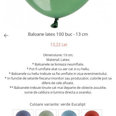
Bumbac
Kit-uri Baloane
Vaze din sticla
Cala
Rafii, clipsuri,pompe
Vase
Scabiosa
Accesorii petrecere
Vase din ceramica
Tropicale
Cake toppers
Mobilier urban
Buchete artificiale
Decoratiuni baloane
Baloane latex 100 buc - 13 cm
Scaune
Bujor
Ochelari party
Crizantema
Bannere
13,22 Lei
Floarea soarelui
Lumanari aniversare
Dimensiune: 13 cm;
Hortensia
Ghirlande
Material: Latex;
Lavanda
Lumanari si accesorii tort
* Baloanele se livreaza neumflate.
* Pot fi umflate atat cu aer cat si cu heliu.
Minirosa
Panou decorativ
* Baloanele cu heliu trebuie sa fie umflate in ziua evenimentului.
Ranunculus
Pompoane
* In functie de setarile fiecarui monitor sau producator, culorile pot sa
Trandafir
difere de cele afisate.
Rozete
** Baloanele trebuie tinute cat mai departe de obiecte ascutite,
Mix de flori
Paturica Decor
surse de caldura si lumina directa a soarelui.
Eucalipt
Cake topper
Flori de camp
Tun Confetti
Culoare variante
: verde Eucalipt
Bumbac
Petrecere Tematica