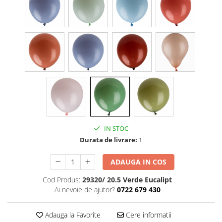
Cala
Petrecere fetite
Iasomie
Petrecere Baieti
Margarete
Petrecere Adulti
Narcise
Wisteria
Capete flori
Cap minirosa
Cap orhidee phalaenopsis
Crengi decorative
Ghirlande
IN STOC
Copaci si Plante
Durata de livrare:
1
Flori artificiale la ghiveci
ADAUGA IN COS
Verdeata decorativa
Cod Produs:
29320/ 20.5 Verde Eucalipt
Ai nevoie de ajutor?
0722 679 430
Adauga la Favorite
Cere informatii