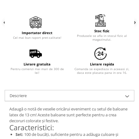
Stoc fizic
Importator direct
Produsele se afla in stocul fizic al
Cel mai bun raport pret-calitate!
magazinului.
Livrare gratuita
Livrare rapida
Pentru comenzi mai mari de 300 de
Comanda se expediaza in aceeasi zi,
lei!
daca este plasata pana in ora 16.
Descriere
Adaugă o notă de veselie oricărui eveniment cu setul de baloane
latex de 13 cm! Aceste baloane sunt perfecte pentru a crea
decoruri colorate și festive.
Caracteristici:
Set:
100 de bucăți, suficiente pentru a adăuga culoare și