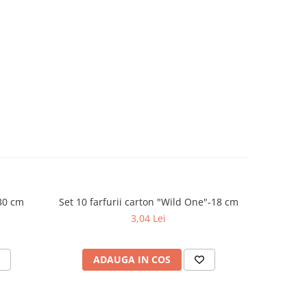
30 cm
Set 10 farfurii carton "Wild One"-18 cm
-15%
3,04 Lei
ADAUGA IN COS
AD