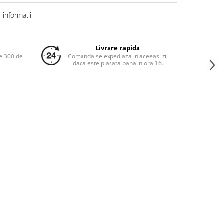
informatii
Livrare rapida
e 300 de
Comanda se expediaza in aceeasi zi,
daca este plasata pana in ora 16.