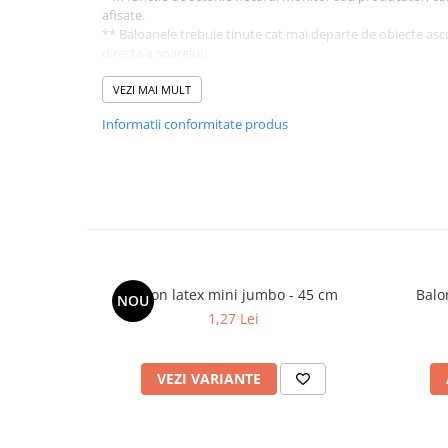
afisate.
** Baloanele trebuie tinute cat mai departe de obiecte ascu
directa a soarelui.
VEZI MAI MULT
Informatii conformitate produs
Balon latex mini jumbo - 45 cm
NOU
1,27 Lei
VEZI VARIANTE