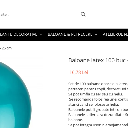
PLANTE DECORATIVE
BALOANE & PETRECERE
ATELIERUL F
- 25 cm
Baloane latex 100 buc 
16,78 Lei
Set de 100 baloane opace din latex, 
petreceri pentru copii, decoratiuni
Se pot umfla cu aer sau cu heliu.
Se recomanda folosirea unei contra
atunci cand se foloseste heliu.
Baloanele pot fi grupate intr-un buc
Baloanele se livreaza dezumflate. Su
baloane.
Se pot integra usor in aranjamente