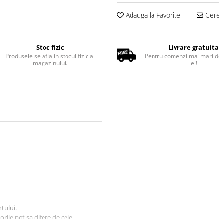
Adauga la Favorite
Cere 
Stoc fizic
Livrare gratuita
Produsele se afla in stocul fizic al
Pentru comenzi mai mari d
magazinului.
lei!
tului.
orile pot sa difere de cele