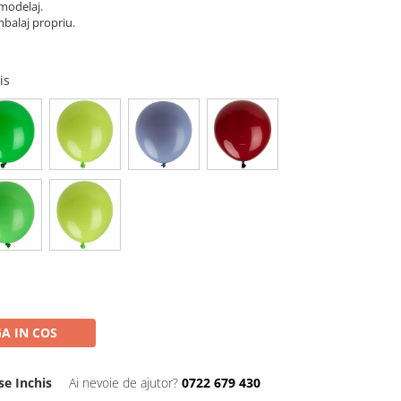
modelaj.
mbalaj propriu.
his
A IN COS
se Inchis
Ai nevoie de ajutor?
0722 679 430