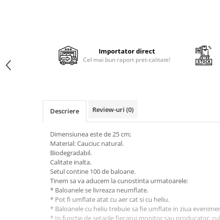
Cala
Petrecere fetite
Iasomie
Petrecere Baieti
Margarete
Petrecere Adulti
Narcise
Importator direct
Wisteria
Cel mai bun raport pret-calitate!
Capete flori
Cap minirosa
Cap orhidee phalaenopsis
Crengi decorative
Review-uri
(0)
Descriere
Ghirlande
Dimensiunea este de 25 cm;
Copaci si Plante
Material: Cauciuc natural.
Flori artificiale la ghiveci
Biodegradabil.
Calitate inalta.
Verdeata decorativa
Setul contine 100 de baloane.
Tinem sa va aducem la cunostinta urmatoarele:
* Baloanele se livreaza neumflate.
* Pot fi umflate atat cu aer cat si cu heliu.
* Baloanele cu heliu trebuie sa fie umflate in ziua evenimen
* In functie de setarile fiecarui monitor sau producator, cul