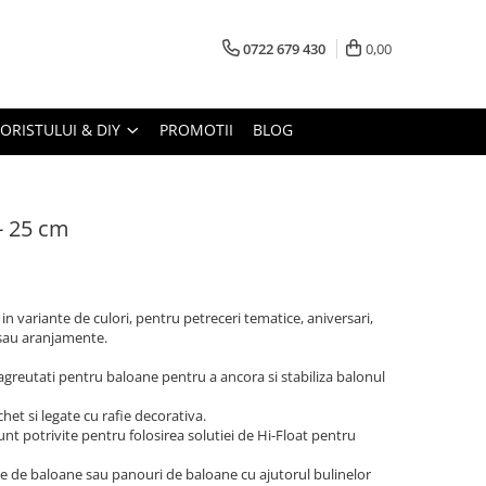
0722 679 430
0,00
LORISTULUI & DIY
PROMOTII
BLOG
- 25 cm
in variante de culori, pentru petreceri tematice, aniversari,
 sau aranjamente.
greutati pentru baloane pentru a ancora si stabiliza balonul
het si legate cu rafie decorativa.
nt potrivite pentru folosirea solutiei de Hi-Float pentru
le de baloane sau panouri de baloane cu ajutorul bulinelor