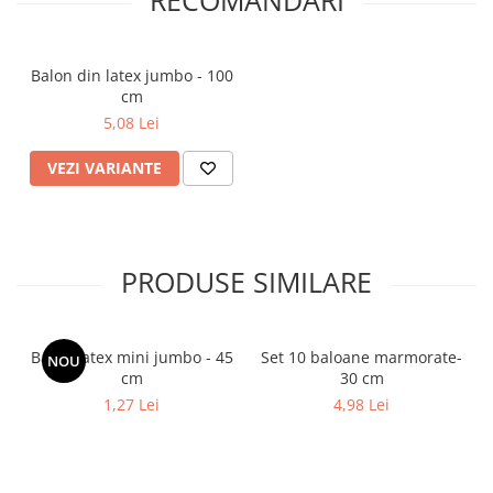
RECOMANDARI
Balon din latex jumbo - 100
cm
5,08 Lei
VEZI VARIANTE
PRODUSE SIMILARE
Balon latex mini jumbo - 45
Set 10 baloane marmorate-
NOU
cm
30 cm
1,27 Lei
4,98 Lei