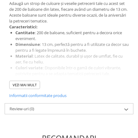
Adaugă un strop de culoare și veselie petrecerii tale cu acest set
de 200 de baloane din latex, fiecare având un diametru de 13 cm.
Aceste baloane sunt ideale pentru diverse ocazii, de la aniversări
la petreceri tematice.
Caracteristici:
Cantitate
: 200 de baloane, suficient pentru a decora orice
eveniment.
Dimensiune
: 13 cm, perfectă pentru a fi utilizate ca decor sau
pentru a fi legate împreună în buchete.
Material
: Latex de calitate, durabil și ușor de umflat, fie cu
aer, fie cu heliu.
Culori variate
: Disponibile într-o gamă de culori vibrante,
potrivite pentru a se adapta tematicii petrecerii tale.
Aceste baloane din latex sunt o alegere excelentă pentru a crea o
atmosferă festivă și plină de viață, fiind ușor de utilizat și de
VEZI MAI MULT
integrat în orice decor!
Informatii conformitate produs
Review-uri
(0)