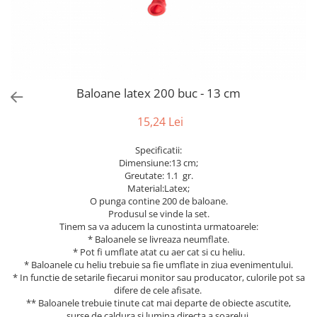
Bumbac
Kit-uri Baloane
Vaze din sticla
Cala
Rafii, clipsuri,pompe
Vase
Scabiosa
Accesorii petrecere
Vase din ceramica
Tropicale
Cake toppers
Mobilier urban
Buchete artificiale
Decoratiuni baloane
Baloane latex 200 buc - 13 cm
Scaune
Bujor
Ochelari party
Crizantema
Bannere
15,24 Lei
Floarea soarelui
Lumanari aniversare
Specificatii:
Hortensia
Ghirlande
Dimensiune:13 cm;
Lavanda
Lumanari si accesorii tort
Greutate: 1.1 gr.
Material:Latex;
Minirosa
Panou decorativ
O punga contine 200 de baloane.
Ranunculus
Pompoane
Produsul se vinde la set.
Trandafir
Tinem sa va aducem la cunostinta urmatoarele:
Rozete
* Baloanele se livreaza neumflate.
Mix de flori
Paturica Decor
* Pot fi umflate atat cu aer cat si cu heliu.
Eucalipt
* Baloanele cu heliu trebuie sa fie umflate in ziua evenimentului.
Cake topper
* In functie de setarile fiecarui monitor sau producator, culorile pot sa
Flori de camp
Tun Confetti
difere de cele afisate.
Bumbac
Petrecere Tematica
** Baloanele trebuie tinute cat mai departe de obiecte ascutite,
surse de caldura si lumina directa a soarelui.