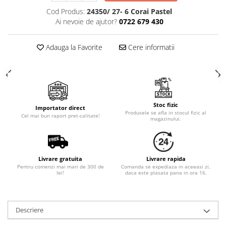
Cod Produs:
24350/ 27- 6 Corai Pastel
Ai nevoie de ajutor?
0722 679 430
Adauga la Favorite
Cere informatii
Stoc fizic
Importator direct
Produsele se afla in stocul fizic al
Cel mai bun raport pret-calitate!
magazinului.
Livrare gratuita
Livrare rapida
Pentru comenzi mai mari de 300 de
Comanda se expediaza in aceeasi zi,
lei!
daca este plasata pana in ora 16.
Descriere