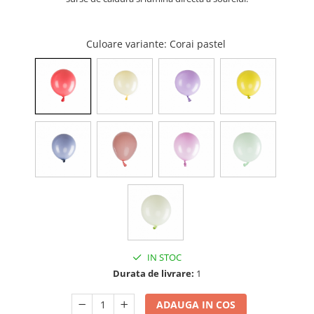
Cala
Petrecere fetite
Iasomie
Petrecere Baieti
Margarete
Culoare variante
: Corai pastel
Petrecere Adulti
Narcise
Wisteria
Capete flori
Cap minirosa
Cap orhidee phalaenopsis
Crengi decorative
Ghirlande
Copaci si Plante
Flori artificiale la ghiveci
Verdeata decorativa
IN STOC
Durata de livrare:
1
ADAUGA IN COS