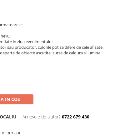
urmatoarele:
 heliu.
umflate in ziua evenimentului.
itor sau producator, culorile pot sa difere de cele afisate.
 departe de obiecte ascutite, surse de caldura si lumina
A IN COS
TOCALIU
Ai nevoie de ajutor?
0722 679 430
informatii