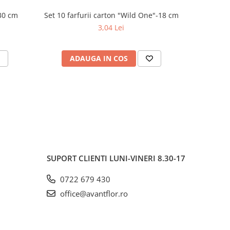
30 cm
Set 10 farfurii carton "Wild One"-18 cm
-15%
3,04 Lei
ADAUGA IN COS
AD
SUPORT CLIENTI
LUNI-VINERI 8.30-17
0722 679 430
office@avantflor.ro