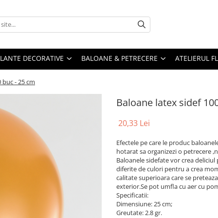
PLANTE DECORATIVE
BALOANE & PETRECERE
ATELIERUL F
0 buc - 25 cm
Baloane latex sidef 10
20,33 Lei
Efectele pe care le produc baloanele
hotarat sa organizezi o petrecere ,n
Baloanele sidefate vor crea deliciul
diferite de culori pentru a crea mo
calitate superioara care se preteaza
exterior.Se pot umfla cu aer cu po
Specificatii:
Dimensiune: 25 cm;
Greutate: 2.8 gr.