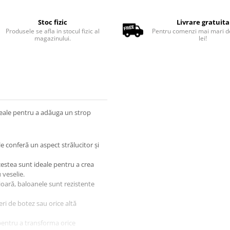
Stoc fizic
Livrare gratuita
Produsele se afla in stocul fizic al
Pentru comenzi mai mari d
magazinului.
lei!
deale pentru a adăuga un strop
 le conferă un aspect strălucitor și
estea sunt ideale pentru a crea
veselie.
rioară, baloanele sunt rezistente
eri de botez sau orice altă
 pentru a transforma orice