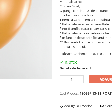
Material:Latex;
Culoare:Sidef;
O punga contine 100 de baloane.
Produsul se vinde la set.
Tinem sa va aducem la cunostinta 
* Baloanele se livreaza neumflate.
* Pot fi umflate atat cu aer cat si cu
* Baloanele cu heliu trebuie sa fie 
* In functie de setarile fiecarui mon
** Baloanele trebuie tinute cat mai
directa a soarelui.
Culoare variante
:
PORTOCALIU
IN STOC
Durata de livrare:
1
ADAUG
Cod Produs:
19055/ 13-11 POR
Adauga la Favorite
Cere 