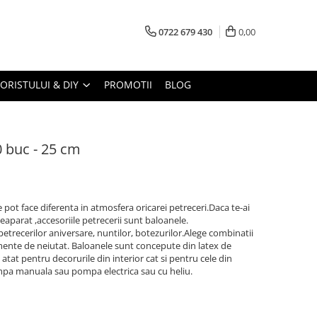
0722 679 430
0,00
LORISTULUI & DIY
PROMOTII
BLOG
0 buc - 25 cm
 pot face diferenta in atmosfera oricarei petreceri.Daca te-ai
eaparat ,accesoriile petrecerii sunt baloanele.
 petrecerilor aniversare, nuntilor, botezurilor.Alege combinatii
mente de neiutat. Baloanele sunt concepute din latex de
 atat pentru decorurile din interior cat si pentru cele din
mpa manuala sau pompa electrica sau cu heliu.