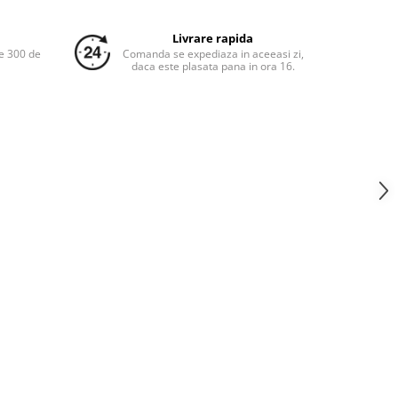
Livrare rapida
e 300 de
Comanda se expediaza in aceeasi zi,
daca este plasata pana in ora 16.