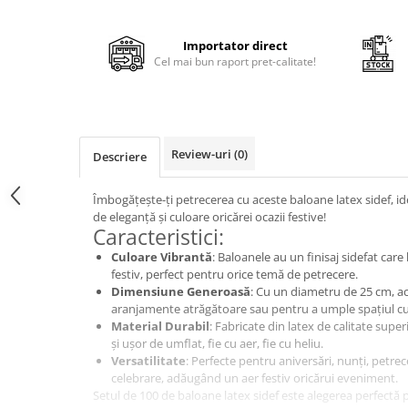
Cala
Petrecere fetite
Iasomie
Petrecere Baieti
Importator direct
Margarete
Petrecere Adulti
Cel mai bun raport pret-calitate!
Narcise
Wisteria
Capete flori
Cap minirosa
Review-uri
(0)
Descriere
Cap orhidee phalaenopsis
Crengi decorative
Îmbogățește-ți petrecerea cu aceste baloane latex sidef, i
de eleganță și culoare oricărei ocazii festive!
Ghirlande
Caracteristici:
Copaci si Plante
Culoare Vibrantă
: Baloanele au un finisaj sidefat care
festiv, perfect pentru orice temă de petrecere.
Flori artificiale la ghiveci
Dimensiune Generoasă
: Cu un diametru de 25 cm, ac
Verdeata decorativa
aranjamente atrăgătoare sau pentru a umple spațiul cu 
Material Durabil
: Fabricate din latex de calitate supe
și ușor de umflat, fie cu aer, fie cu heliu.
Versatilitate
: Perfecte pentru aniversări, nunți, petrec
celebrare, adăugând un aer festiv oricărui eveniment.
Setul de 100 de baloane latex sidef este alegerea perfectă