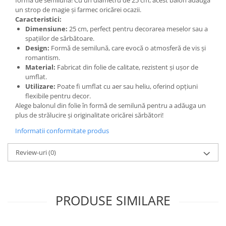
formă de semilună! Cu un diametru de 25 cm, acest balon adaugă
un strop de magie și farmec oricărei ocazii.
Caracteristici:
Dimensiune:
25 cm, perfect pentru decorarea meselor sau a
spațiilor de sărbătoare.
Design:
Formă de semilună, care evocă o atmosferă de vis și
romantism.
Material:
Fabricat din folie de calitate, rezistent și ușor de
umflat.
Utilizare:
Poate fi umflat cu aer sau heliu, oferind opțiuni
flexibile pentru decor.
Alege balonul din folie în formă de semilună pentru a adăuga un
plus de strălucire și originalitate oricărei sărbători!
Informatii conformitate produs
Review-uri
(0)
PRODUSE SIMILARE