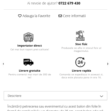
Cala
Petrecere fetite
Ai nevoie de ajutor?
0722 679 430
Iasomie
Petrecere Baieti
Margarete
Petrecere Adulti
Adauga la Favorite
Cere informatii
Narcise
Wisteria
Capete flori
Cap minirosa
Stoc fizic
Importator direct
Cap orhidee phalaenopsis
Produsele se afla in stocul fizic al
Cel mai bun raport pret-calitate!
magazinului.
Crengi decorative
Ghirlande
Copaci si Plante
Livrare gratuita
Livrare rapida
Pentru comenzi mai mari de 300 de
Comanda se expediaza in aceeasi zi,
Flori artificiale la ghiveci
lei!
daca este plasata pana in ora 16.
Verdeata decorativa
Descriere
Încântă-ți petrecerea sau evenimentul cu acest balon din folie în