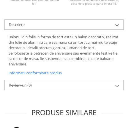
Pentru comenzi mai mari de 300 de
Comanda se expediaza in aceeasi zi,
lei!
daca este plasata pana in ora 16.
Descriere
Balonul din folie in forma de tort este un balon decorativ, realizat
din folie de aluminiu care seamana cu un tort cu mai multe etaje
decorat cu detalii precum glazura, lumanari de tort.
Se foloseste la petreceri de aniversare sau evenimente festive fie
ca decor de masa, fie suspendat sau combinat cu alte baloane
aniversare.
Informatii conformitate produs
Review-uri
(0)
PRODUSE SIMILARE