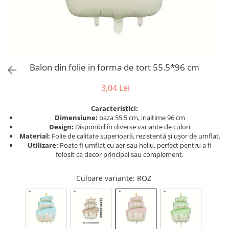
Bumbac
Kit-uri Baloane
Vaze din sticla
Cala
Rafii, clipsuri,pompe
Vase
Scabiosa
Accesorii petrecere
Vase din ceramica
Tropicale
Cake toppers
Mobilier urban
Buchete artificiale
Decoratiuni baloane
Balon din folie in forma de tort 55.5*96 cm
Scaune
Bujor
Ochelari party
Crizantema
Bannere
3,04 Lei
Floarea soarelui
Lumanari aniversare
Caracteristici:
Hortensia
Ghirlande
Dimensiune:
baza 55.5 cm, inaltime 96 cm
Lavanda
Lumanari si accesorii tort
Design:
Disponibil în diverse variante de culori
Material:
Folie de calitate superioară, rezistentă și ușor de umflat.
Minirosa
Panou decorativ
Utilizare:
Poate fi umflat cu aer sau heliu, perfect pentru a fi
Ranunculus
Pompoane
folosit ca decor principal sau complement.
Trandafir
Rozete
Mix de flori
Culoare variante
: ROZ
Paturica Decor
Eucalipt
Cake topper
Flori de camp
Tun Confetti
Bumbac
Petrecere Tematica