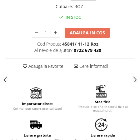
Cala
Petrecere fetite
Culoare
:
ROZ
Iasomie
Petrecere Baieti
Margarete
IN STOC
Petrecere Adulti
Narcise
ADAUGA IN COS
Wisteria
Capete flori
Cod Produs:
45841/ 11-12 Roz
Ai nevoie de ajutor?
0722 679 430
Cap minirosa
Cap orhidee phalaenopsis
Adauga la Favorite
Cere informatii
Crengi decorative
Ghirlande
Copaci si Plante
Flori artificiale la ghiveci
Stoc fizic
Importator direct
Verdeata decorativa
Produsele se afla in stocul fizic al
Cel mai bun raport pret-calitate!
magazinului.
Livrare gratuita
Livrare rapida