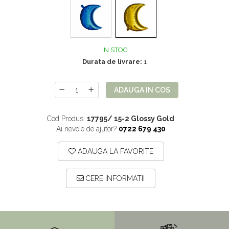
Mix de flori
Paturica Decor
Eucalipt
Cake topper
Flori de camp
Tun Confetti
IN STOC
Petrecere Tematica
Bumbac
Durata de livrare:
1
Cala
Petrecere fetite
Iasomie
Petrecere Baieti
ADAUGA IN COS
Margarete
Petrecere Adulti
Cod Produs:
17795/ 15-2 Glossy Gold
Narcise
Ai nevoie de ajutor?
0722 679 430
Wisteria
Capete flori
ADAUGA LA FAVORITE
Cap minirosa
CERE INFORMATII
Cap orhidee phalaenopsis
Crengi decorative
Ghirlande