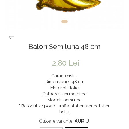
Vaze & Vase
Tanacetum
Contragreutati
Pene
Vaze din sticla
Anthurium
Baloane Bobo
Vase
Bumbac
Kit-uri Baloane
Vase din ceramica
Cala
Rafii, clipsuri,pompe
Mobilier urban
Accesorii petrecere
Scabiosa
Balon Semiluna 48 cm
Scaune
Tropicale
Cake toppers
Buchete artificiale
Decoratiuni baloane
2,80 Lei
Bujor
Ochelari party
Crizantema
Bannere
Caracteristici
Floarea soarelui
Lumanari aniversare
Dimensiune : 48 cm
Material : folie
Hortensia
Ghirlande
Culoare : uni metalica
Lavanda
Lumanari si accesorii tort
Model : semiluna
* Balonul se poate umfla atat cu aer cat si cu
Minirosa
Panou decorativ
heliu.
Ranunculus
Pompoane
Culoare variante
: AURIU
Trandafir
Rozete