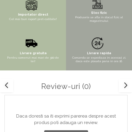
Copaci si Plante
Flori artificiale la ghiveci
Stoc fizic
Importator direct
Produsele se afla in stocul fizic al
Verdeata decorativa
Cel mai bun raport pret-calitate!
magazinului.
Livrare gratuita
Livrare rapida
Pentru comenzi mai mari de 300 de
Comanda se expediaza in aceeasi zi,
lei!
daca este plasata pana in ora 16.
Review-uri
(0)
Daca doresti sa iti exprimi parerea despre acest
produs poti adauga un review.