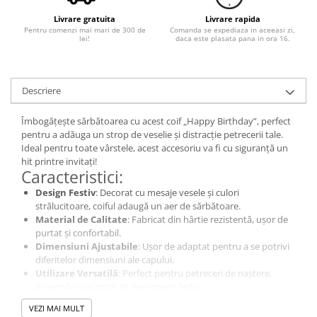
Livrare gratuita
Livrare rapida
Pentru comenzi mai mari de 300 de
Comanda se expediaza in aceeasi zi,
lei!
daca este plasata pana in ora 16.
Descriere
Îmbogățește sărbătoarea cu acest coif „Happy Birthday”, perfect
pentru a adăuga un strop de veselie și distracție petrecerii tale.
Ideal pentru toate vârstele, acest accesoriu va fi cu siguranță un
hit printre invitați!
Caracteristici:
Design Festiv
: Decorat cu mesaje vesele și culori
strălucitoare, coiful adaugă un aer de sărbătoare.
Material de Calitate
: Fabricat din hârtie rezistentă, ușor de
purtat și confortabil.
Dimensiuni Ajustabile
: Ușor de adaptat pentru a se potrivi
diferitelor dimensiuni ale capului.
Utilizare Versatilă
: Perfect pentru petreceri de naștere,
aniversări sau orice alt eveniment festiv.
Coiful „Happy Birthday” este accesoriul ideal pentru a sărbători în
VEZI MAI MULT
stil și a aduce zâmbete pe fețele invitaților!