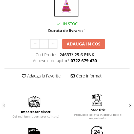
Cala
Petrecere fetite
Iasomie
Petrecere Baieti
Margarete
Petrecere Adulti
Narcise
IN STOC
Durata de livrare:
1
Wisteria
Capete flori
ADAUGA IN COS
Cap minirosa
Cod Produs:
24637/ 25.6 PINK
Cap orhidee phalaenopsis
Ai nevoie de ajutor?
0722 679 430
Crengi decorative
Ghirlande
Adauga la Favorite
Cere informatii
Copaci si Plante
Flori artificiale la ghiveci
Verdeata decorativa
Stoc fizic
Importator direct
Produsele se afla in stocul fizic al
Cel mai bun raport pret-calitate!
magazinului.