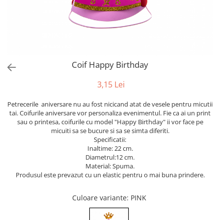
Bumbac
Kit-uri Baloane
Vaze din sticla
Cala
Rafii, clipsuri,pompe
Vase
Scabiosa
Accesorii petrecere
Vase din ceramica
Tropicale
Cake toppers
Mobilier urban
Buchete artificiale
Decoratiuni baloane
Coif Happy Birthday
Scaune
Bujor
Ochelari party
Crizantema
Bannere
3,15 Lei
Floarea soarelui
Lumanari aniversare
Petrecerile aniversare nu au fost nicicand atat de vesele pentru micutii
Hortensia
Ghirlande
tai. Coifurile aniversare vor personaliza evenimentul. Fie ca ai un print
Lavanda
Lumanari si accesorii tort
sau o printesa, coifurile cu model "Happy Birthday" ii vor face pe
micuiti sa se bucure si sa se simta diferiti.
Minirosa
Panou decorativ
Specificatii:
Ranunculus
Pompoane
Inaltime: 22 cm.
Trandafir
Diametrul:12 cm.
Rozete
Material: Spuma.
Mix de flori
Paturica Decor
Produsul este prevazut cu un elastic pentru o mai buna prindere.
Eucalipt
Cake topper
Flori de camp
Tun Confetti
Culoare variante
: PINK
Bumbac
Petrecere Tematica