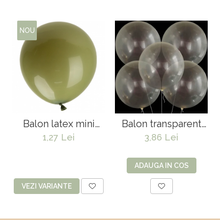
NOU
Balon latex mini
Balon transparent
jumbo - 45 cm
jumbo - 80 cm
1,27 Lei
3,86 Lei
ADAUGA IN COS
VEZI VARIANTE