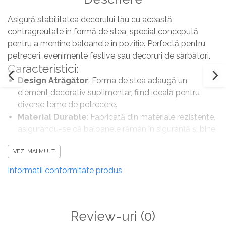
Asigură stabilitatea decorului tău cu această
contragreutate în formă de stea, special concepută
pentru a menține baloanele în poziție. Perfectă pentru
petreceri, evenimente festive sau decoruri de sărbători.
Caracteristici:
Design Atrăgător
: Forma de stea adaugă un
element decorativ suplimentar, fiind ideală pentru
diverse teme de petrecere.
Material Durable
: Fabricată din materiale rezistente,
asigurându-se că baloanele rămân în siguranță și bine
fixate.
VEZI MAI MULT
Greutate Adequată
: Proiectată pentru a susține
baloanele, astfel încât să nu plutească în aer sau să se
Informatii conformitate produs
dezvăluie.
Utilizare Ușoară
: Simplu de atașat la baloane,
oferind un mod practic de a completa decorul.
Contragreutatea în formă de stea este soluția perfectă
Review-uri
(0)
pentru a adăuga un plus de stabilitate și stil oricărui