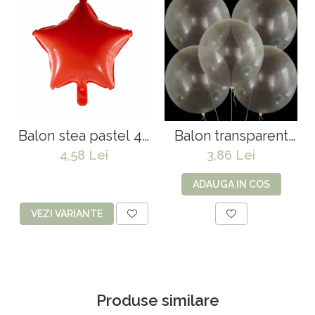
Balon stea pastel 45
Balon transparent
cm
jumbo - 80 cm
4,58 Lei
3,86 Lei
ADAUGA IN COS
VEZI VARIANTE
Produse similare