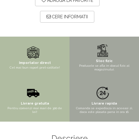
ADAUGA LA FAVORITE
Copaci si Plante
Flori artificiale la ghiveci
CERE INFORMATII
Verdeata decorativa
Stoc fizic
Importator direct
Produsele se afla in stocul fizic al
Cel mai bun raport pret-calitate!
magazinului.
Livrare gratuita
Livrare rapida
Pentru comenzi mai mari de 300 de
Comanda se expediaza in aceeasi zi,
lei!
daca este plasata pana in ora 16.
Descriere