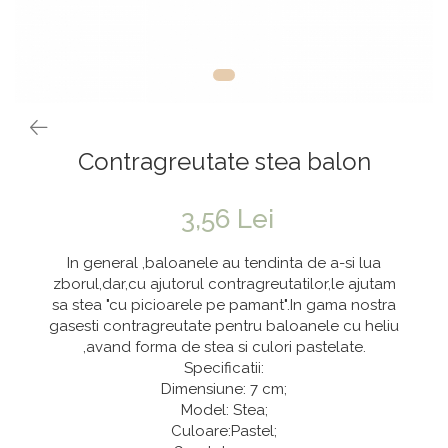
Vaze & Vase
Tanacetum
Contragreutati
Pene
Vaze din sticla
Anthurium
Baloane Bobo
Vase
Bumbac
Kit-uri Baloane
Vase din ceramica
Cala
Rafii, clipsuri,pompe
Mobilier urban
Accesorii petrecere
Scabiosa
Contragreutate stea balon
Scaune
Tropicale
Cake toppers
Buchete artificiale
Decoratiuni baloane
3,56 Lei
Bujor
Ochelari party
Crizantema
Bannere
In general ,baloanele au tendinta de a-si lua
Floarea soarelui
Lumanari aniversare
zborul,dar,cu ajutorul contragreutatilor,le ajutam
sa stea "cu picioarele pe pamant".In gama nostra
Hortensia
Ghirlande
gasesti contragreutate pentru baloanele cu heliu
Lavanda
Lumanari si accesorii tort
,avand forma de stea si culori pastelate.
Specificatii:
Minirosa
Panou decorativ
Dimensiune: 7 cm;
Ranunculus
Pompoane
Model: Stea;
Culoare:Pastel;
Trandafir
Rozete