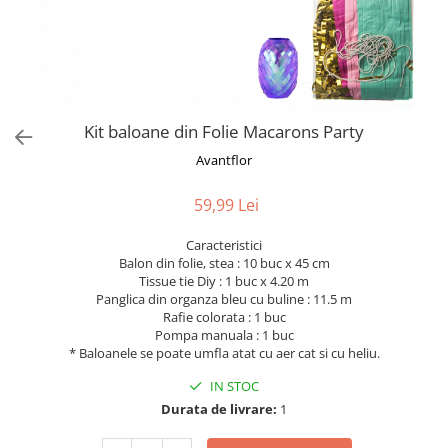
Bumbac
Kit-uri Baloane
Vaze din sticla
Cala
Rafii, clipsuri,pompe
Vase
Scabiosa
Accesorii petrecere
Vase din ceramica
Tropicale
Cake toppers
Mobilier urban
Buchete artificiale
Decoratiuni baloane
Kit baloane din Folie Macarons Party
Scaune
Bujor
Ochelari party
Avantflor
Crizantema
Bannere
Floarea soarelui
Lumanari aniversare
59,99 Lei
Hortensia
Ghirlande
Lavanda
Caracteristici
Lumanari si accesorii tort
Balon din folie, stea : 10 buc x 45 cm
Minirosa
Panou decorativ
Tissue tie Diy : 1 buc x 4.20 m
Ranunculus
Pompoane
Panglica din organza bleu cu buline : 11.5 m
Rafie colorata : 1 buc
Trandafir
Rozete
Pompa manuala : 1 buc
Mix de flori
Paturica Decor
* Baloanele se poate umfla atat cu aer cat si cu heliu.
Eucalipt
Cake topper
IN STOC
Flori de camp
Tun Confetti
Durata de livrare:
1
Bumbac
Petrecere Tematica