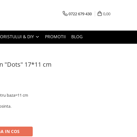
0722 679 430
0,00
LORISTULUI & DIY
PROMOTII
BLOG
ton "Dots" 17*11 cm
etru baza=11 cm
osinta.
A IN COS