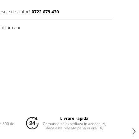
nevoie de ajutor?
0722 679 430
informatii
Livrare rapida
e 300 de
Comanda se expediaza in aceeasi zi,
daca este plasata pana in ora 16.