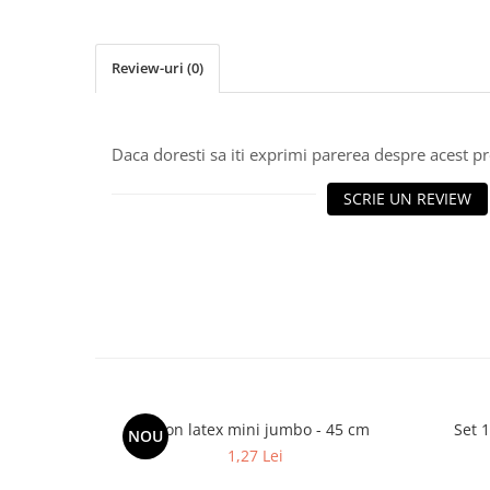
Cala
Petrecere fetite
Iasomie
Petrecere Baieti
Margarete
Review-uri
(0)
Petrecere Adulti
Narcise
Wisteria
Capete flori
Daca doresti sa iti exprimi parerea despre acest 
Cap minirosa
SCRIE UN REVIEW
Cap orhidee phalaenopsis
Crengi decorative
Ghirlande
Copaci si Plante
Flori artificiale la ghiveci
Verdeata decorativa
Balon latex mini jumbo - 45 cm
Set 
NOU
1,27 Lei