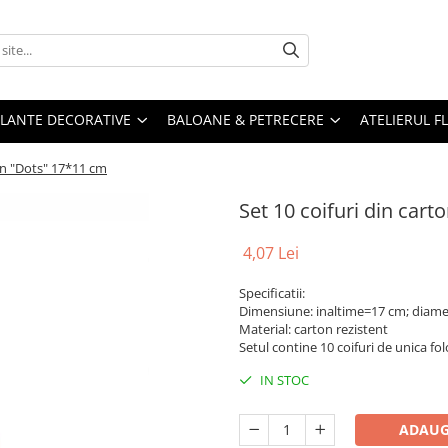
PLANTE DECORATIVE
BALOANE & PETRECERE
ATELIERUL F
ton "Dots" 17*11 cm
Set 10 coifuri din car
4,07 Lei
Specificatii:
Dimensiune: inaltime=17 cm; diam
Material: carton rezistent
Setul contine 10 coifuri de unica fol
IN STOC
ADAUG