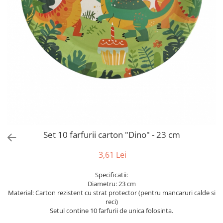
Bumbac
Kit-uri Baloane
Vaze din sticla
Cala
Rafii, clipsuri,pompe
Vase
Scabiosa
Accesorii petrecere
Vase din ceramica
Tropicale
Cake toppers
Mobilier urban
Buchete artificiale
Decoratiuni baloane
Scaune
Bujor
Ochelari party
Crizantema
Bannere
Floarea soarelui
Lumanari aniversare
Hortensia
Ghirlande
Lavanda
Lumanari si accesorii tort
Minirosa
Set 10 farfurii carton "Dino" - 23 cm
Panou decorativ
Ranunculus
Pompoane
3,61 Lei
Trandafir
Rozete
Mix de flori
Paturica Decor
Specificatii:
Diametru: 23 cm
Eucalipt
Cake topper
Material: Carton rezistent cu strat protector (pentru mancaruri calde si
Flori de camp
Tun Confetti
reci)
Bumbac
Setul contine 10 farfurii de unica folosinta.
Petrecere Tematica