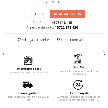
Cala
IN STOC
Petrecere fetite
Iasomie
Petrecere Baieti
Margarete
ADAUGA IN COS
Petrecere Adulti
Narcise
Cod Produs:
45786/ 8--15
Wisteria
Ai nevoie de ajutor?
0722 679 430
Capete flori
Cap minirosa
Adauga la Favorite
Cere informatii
Cap orhidee phalaenopsis
Crengi decorative
Ghirlande
Copaci si Plante
Stoc fizic
Importator direct
Produsele se afla in stocul fizic al
Cel mai bun raport pret-calitate!
Flori artificiale la ghiveci
magazinului.
Verdeata decorativa
Livrare gratuita
Livrare rapida
Pentru comenzi mai mari de 300 de
Comanda se expediaza in aceeasi zi,
lei!
daca este plasata pana in ora 16.