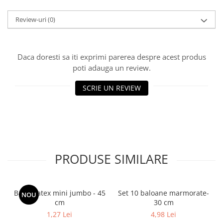
Review-uri
(0)
Daca doresti sa iti exprimi parerea despre acest produs
poti adauga un review.
SCRIE UN REVIEW
PRODUSE SIMILARE
Balon latex mini jumbo - 45
Set 10 baloane marmorate-
NOU
cm
30 cm
1,27 Lei
4,98 Lei