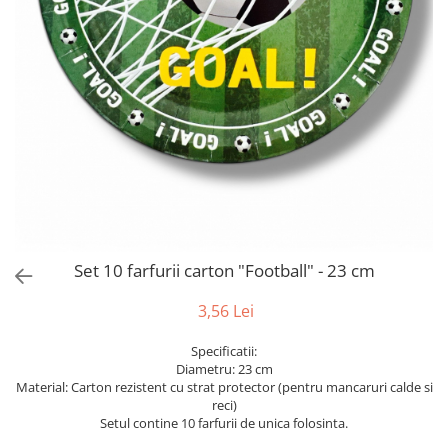
Bumbac
Kit-uri Baloane
Vaze din sticla
Cala
Rafii, clipsuri,pompe
Vase
Scabiosa
Accesorii petrecere
Vase din ceramica
Tropicale
Cake toppers
Mobilier urban
Buchete artificiale
Decoratiuni baloane
Scaune
Bujor
Ochelari party
Crizantema
Bannere
Floarea soarelui
Lumanari aniversare
Hortensia
Ghirlande
Lavanda
Lumanari si accesorii tort
Minirosa
Set 10 farfurii carton "Football" - 23 cm
Panou decorativ
Ranunculus
Pompoane
3,56 Lei
Trandafir
Rozete
Mix de flori
Paturica Decor
Specificatii:
Diametru: 23 cm
Eucalipt
Cake topper
Material: Carton rezistent cu strat protector (pentru mancaruri calde si
Flori de camp
Tun Confetti
reci)
Bumbac
Setul contine 10 farfurii de unica folosinta.
Petrecere Tematica