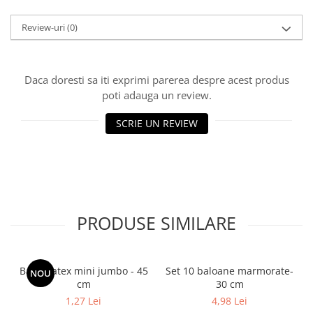
Review-uri
(0)
Daca doresti sa iti exprimi parerea despre acest produs
poti adauga un review.
SCRIE UN REVIEW
PRODUSE SIMILARE
Balon latex mini jumbo - 45
Set 10 baloane marmorate-
NOU
cm
30 cm
1,27 Lei
4,98 Lei