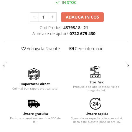
Cala
IN STOC
Petrecere fetite
Iasomie
Petrecere Baieti
Margarete
ADAUGA IN COS
Petrecere Adulti
Narcise
Cod Produs:
45795/ 8--21
Wisteria
Ai nevoie de ajutor?
0722 679 430
Capete flori
Cap minirosa
Adauga la Favorite
Cere informatii
Cap orhidee phalaenopsis
Crengi decorative
Ghirlande
Copaci si Plante
Stoc fizic
Importator direct
Produsele se afla in stocul fizic al
Cel mai bun raport pret-calitate!
Flori artificiale la ghiveci
magazinului.
Verdeata decorativa
Livrare gratuita
Livrare rapida
Pentru comenzi mai mari de 300 de
Comanda se expediaza in aceeasi zi,
lei!
daca este plasata pana in ora 16.