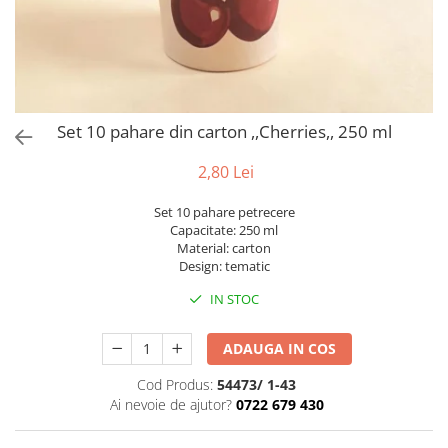
Bumbac
Kit-uri Baloane
Vaze din sticla
Cala
Rafii, clipsuri,pompe
Vase
Scabiosa
Accesorii petrecere
Vase din ceramica
Tropicale
Cake toppers
Mobilier urban
Buchete artificiale
Decoratiuni baloane
Set 10 pahare din carton ,,Cherries,, 250 ml
Scaune
Bujor
Ochelari party
Crizantema
Bannere
2,80 Lei
Floarea soarelui
Lumanari aniversare
Set 10 pahare petrecere
Hortensia
Ghirlande
Capacitate: 250 ml
Lavanda
Lumanari si accesorii tort
Material: carton
Design: tematic
Minirosa
Panou decorativ
Ranunculus
Pompoane
IN STOC
Trandafir
Rozete
Mix de flori
ADAUGA IN COS
Paturica Decor
Eucalipt
Cake topper
Cod Produs:
54473/ 1-43
Flori de camp
Tun Confetti
Ai nevoie de ajutor?
0722 679 430
Bumbac
Petrecere Tematica