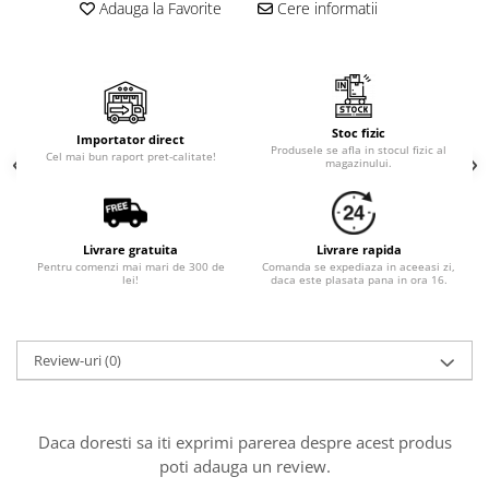
Cala
Adauga la Favorite
Cere informatii
Petrecere fetite
Iasomie
Petrecere Baieti
Margarete
Petrecere Adulti
Narcise
Wisteria
Stoc fizic
Importator direct
Capete flori
Produsele se afla in stocul fizic al
Cel mai bun raport pret-calitate!
magazinului.
Cap minirosa
Cap orhidee phalaenopsis
Crengi decorative
Livrare gratuita
Livrare rapida
Ghirlande
Pentru comenzi mai mari de 300 de
Comanda se expediaza in aceeasi zi,
lei!
daca este plasata pana in ora 16.
Copaci si Plante
Flori artificiale la ghiveci
Review-uri
(0)
Verdeata decorativa
Daca doresti sa iti exprimi parerea despre acest produs
poti adauga un review.