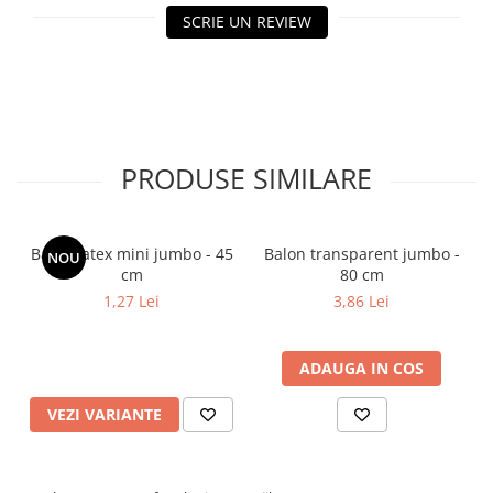
SCRIE UN REVIEW
PRODUSE SIMILARE
Balon latex mini jumbo - 45
Balon transparent jumbo -
NOU
cm
80 cm
1,27 Lei
3,86 Lei
ADAUGA IN COS
VEZI VARIANTE