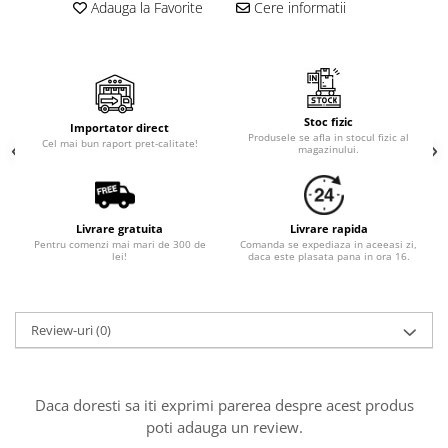
Cala
Adauga la Favorite
Cere informatii
Petrecere fetite
Iasomie
Petrecere Baieti
Margarete
Petrecere Adulti
Narcise
Wisteria
Stoc fizic
Importator direct
Capete flori
Produsele se afla in stocul fizic al
Cel mai bun raport pret-calitate!
magazinului.
Cap minirosa
Cap orhidee phalaenopsis
Crengi decorative
Livrare gratuita
Livrare rapida
Ghirlande
Pentru comenzi mai mari de 300 de
Comanda se expediaza in aceeasi zi,
lei!
daca este plasata pana in ora 16.
Copaci si Plante
Flori artificiale la ghiveci
Review-uri
(0)
Verdeata decorativa
Daca doresti sa iti exprimi parerea despre acest produs
poti adauga un review.