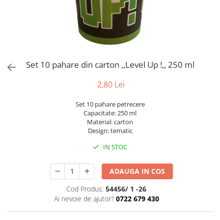
Bumbac
Kit-uri Baloane
Vaze din sticla
Cala
Rafii, clipsuri,pompe
Vase
Scabiosa
Accesorii petrecere
Vase din ceramica
Tropicale
Cake toppers
Mobilier urban
Buchete artificiale
Decoratiuni baloane
Set 10 pahare din carton ,,Level Up !,, 250 ml
Scaune
Bujor
Ochelari party
Crizantema
Bannere
2,80 Lei
Floarea soarelui
Lumanari aniversare
Set 10 pahare petrecere
Hortensia
Ghirlande
Capacitate: 250 ml
Lavanda
Lumanari si accesorii tort
Material: carton
Design: tematic
Minirosa
Panou decorativ
Ranunculus
Pompoane
IN STOC
Trandafir
Rozete
Mix de flori
ADAUGA IN COS
Paturica Decor
Eucalipt
Cake topper
Cod Produs:
54456/ 1 -26
Flori de camp
Tun Confetti
Ai nevoie de ajutor?
0722 679 430
Bumbac
Petrecere Tematica