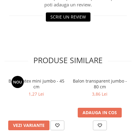
poti adauga un review.
SCRIE UN REVIEW
PRODUSE SIMILARE
Balon latex mini jumbo - 45
Balon transparent jumbo -
NOU
cm
80 cm
1,27 Lei
3,86 Lei
ADAUGA IN COS
VEZI VARIANTE