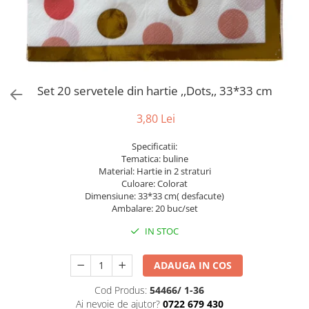
Bumbac
Kit-uri Baloane
Vaze din sticla
Cala
Rafii, clipsuri,pompe
Vase
Scabiosa
Accesorii petrecere
Vase din ceramica
Tropicale
Cake toppers
Mobilier urban
Buchete artificiale
Decoratiuni baloane
Set 20 servetele din hartie ,,Dots,, 33*33 cm
Scaune
Bujor
Ochelari party
Crizantema
Bannere
3,80 Lei
Floarea soarelui
Lumanari aniversare
Specificatii:
Hortensia
Ghirlande
Tematica: buline
Lavanda
Lumanari si accesorii tort
Material: Hartie in 2 straturi
Culoare: Colorat
Minirosa
Panou decorativ
Dimensiune: 33*33 cm( desfacute)
Ranunculus
Pompoane
Ambalare: 20 buc/set
Trandafir
Rozete
IN STOC
Mix de flori
Paturica Decor
Eucalipt
Cake topper
ADAUGA IN COS
Flori de camp
Tun Confetti
Cod Produs:
54466/ 1-36
Bumbac
Petrecere Tematica
Ai nevoie de ajutor?
0722 679 430