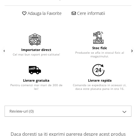
Cala
Petrecere fetite
Iasomie
Petrecere Baieti
Adauga la Favorite
Cere informatii
Margarete
Petrecere Adulti
Narcise
Wisteria
Capete flori
Stoc fizic
Cap minirosa
Importator direct
Produsele se afla in stocul fizic al
Cel mai bun raport pret-calitate!
magazinului.
Cap orhidee phalaenopsis
Crengi decorative
Ghirlande
Livrare gratuita
Livrare rapida
Copaci si Plante
Pentru comenzi mai mari de 300 de
Comanda se expediaza in aceeasi zi,
lei!
daca este plasata pana in ora 16.
Flori artificiale la ghiveci
Verdeata decorativa
Review-uri
(0)
Daca doresti sa iti exprimi parerea despre acest produs