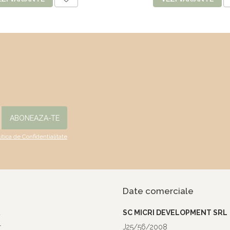
litica de Confidentialitate
Date comerciale
a
SC MICRI DEVELOPMENT SRL
r
J25/56/2008