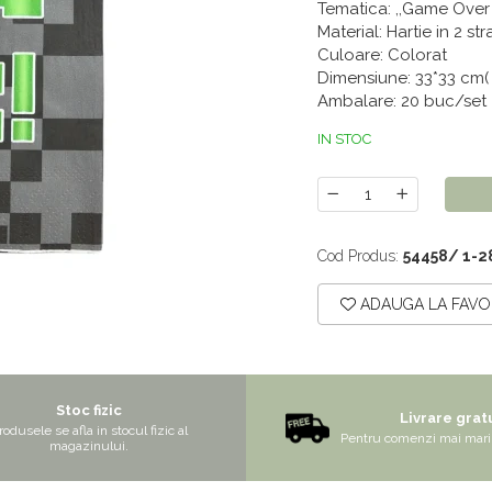
Tematica: ,,Game Over !
Material: Hartie in 2 str
Culoare: Colorat
Dimensiune: 33*33 cm(
Ambalare: 20 buc/set
IN STOC
Cod Produs:
54458/ 1-2
ADAUGA LA FAVO
Stoc fizic
Livrare grat
rodusele se afla in stocul fizic al
Pentru comenzi mai mari 
magazinului.