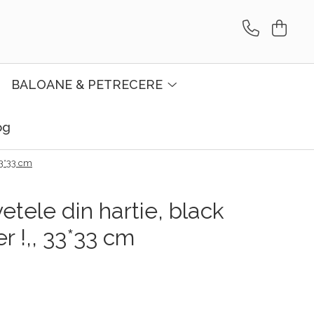
BALOANE & PETRECERE
og
33*33 cm
etele din hartie, black
r !,, 33*33 cm