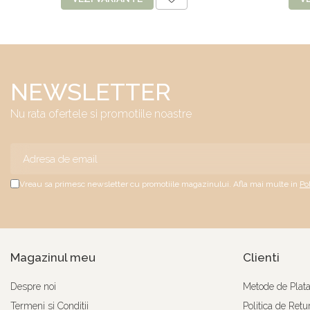
NEWSLETTER
Nu rata ofertele si promotiile noastre
Vreau sa primesc newsletter cu promotiile magazinului. Afla mai multe in
Po
Magazinul meu
Clienti
Despre noi
Metode de Plat
Termeni si Conditii
Politica de Retu