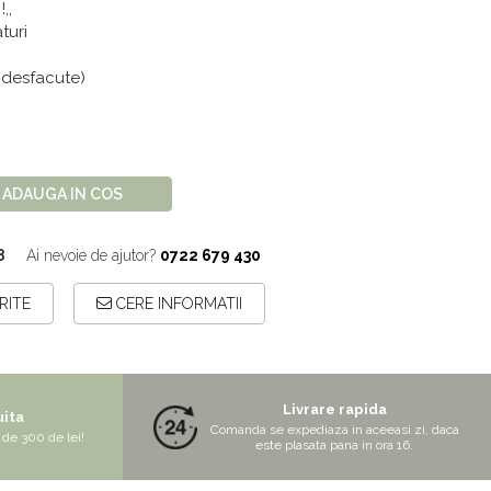
,,
aturi
 desfacute)
ADAUGA IN COS
8
Ai nevoie de ajutor?
0722 679 430
RITE
CERE INFORMATII
Livrare rapida
uita
Comanda se expediaza in aceeasi zi, daca
de 300 de lei!
este plasata pana in ora 16.