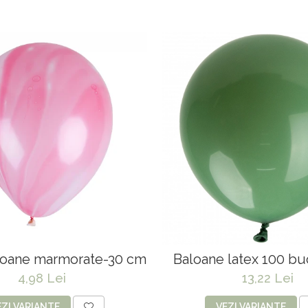
loane marmorate-30 cm
Baloane latex 100 bu
4,98 Lei
13,22 Lei
EZI VARIANTE
VEZI VARIANTE