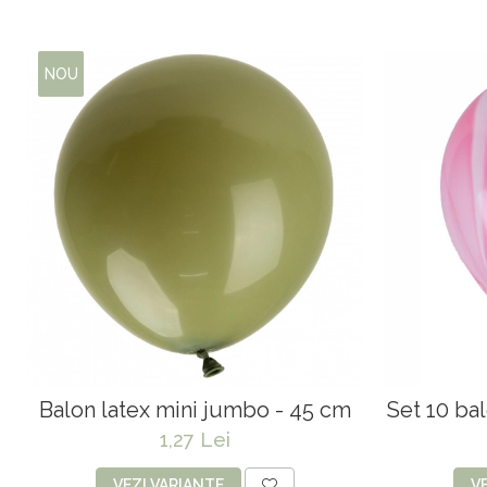
Copaci si Plante
Flori artificiale la ghiveci
Verdeata decorativa
NOU
Balon latex mini jumbo - 45 cm
Set 10 ba
1,27 Lei
VEZI VARIANTE
V