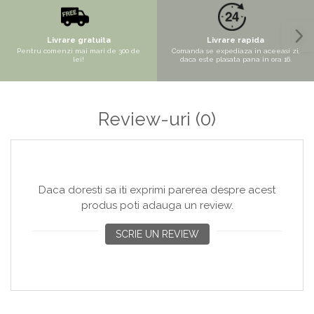
Copaci si Plante
Flori artificiale la ghiveci
Livrare gratuita
Livrare rapida
Verdeata decorativa
Pentru comenzi mai mari de 300 de
Comanda se expediaza in aceeasi zi,
lei!
daca este plasata pana in ora 16.
Review-uri
(0)
Daca doresti sa iti exprimi parerea despre acest
produs poti adauga un review.
SCRIE UN REVIEW