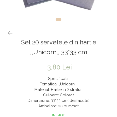
Vaze & Vase
Tanacetum
Contragreutati
Pene
Vaze din sticla
Anthurium
Baloane Bobo
Vase
Bumbac
Kit-uri Baloane
Vase din ceramica
Cala
Rafii, clipsuri,pompe
Mobilier urban
Accesorii petrecere
Scabiosa
Set 20 servetele din hartie
Scaune
Tropicale
Cake toppers
Buchete artificiale
Decoratiuni baloane
,,Unicorn,, 33*33 cm
Bujor
Ochelari party
Crizantema
Bannere
3,80 Lei
Floarea soarelui
Lumanari aniversare
Specificatii:
Hortensia
Ghirlande
Tematica: ,,Unicorn,,
Material: Hartie in 2 straturi
Lavanda
Lumanari si accesorii tort
Culoare: Colorat
Minirosa
Panou decorativ
Dimensiune: 33*33 cm( desfacute)
Ranunculus
Pompoane
Ambalare: 20 buc/set
Trandafir
Rozete
IN STOC