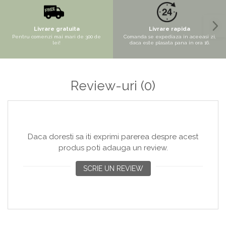
Copaci si Plante
Flori artificiale la ghiveci
Livrare gratuita
Livrare rapida
Verdeata decorativa
Pentru comenzi mai mari de 300 de
Comanda se expediaza in aceeasi zi,
lei!
daca este plasata pana in ora 16.
Review-uri
(0)
Daca doresti sa iti exprimi parerea despre acest
produs poti adauga un review.
SCRIE UN REVIEW