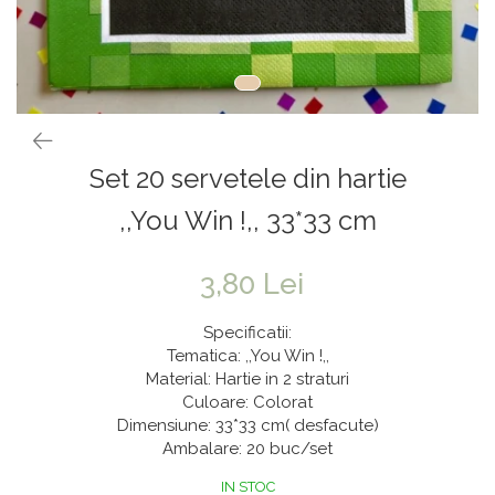
Vaze & Vase
Tanacetum
Contragreutati
Pene
Vaze din sticla
Anthurium
Baloane Bobo
Vase
Bumbac
Kit-uri Baloane
Vase din ceramica
Cala
Rafii, clipsuri,pompe
Mobilier urban
Accesorii petrecere
Scabiosa
Set 20 servetele din hartie
Scaune
Tropicale
Cake toppers
Buchete artificiale
Decoratiuni baloane
,,You Win !,, 33*33 cm
Bujor
Ochelari party
Crizantema
Bannere
3,80 Lei
Floarea soarelui
Lumanari aniversare
Specificatii:
Hortensia
Ghirlande
Tematica: ,,You Win !,,
Material: Hartie in 2 straturi
Lavanda
Lumanari si accesorii tort
Culoare: Colorat
Minirosa
Panou decorativ
Dimensiune: 33*33 cm( desfacute)
Ranunculus
Pompoane
Ambalare: 20 buc/set
Trandafir
Rozete
IN STOC