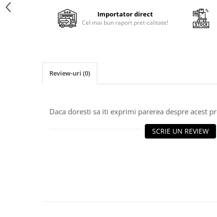
Cala
Petrecere fetite
Iasomie
Importator direct
Petrecere Baieti
Cel mai bun raport pret-calitate!
Margarete
Petrecere Adulti
Narcise
Wisteria
Capete flori
Review-uri
(0)
Cap minirosa
Cap orhidee phalaenopsis
Crengi decorative
Daca doresti sa iti exprimi parerea despre acest 
Ghirlande
SCRIE UN REVIEW
Copaci si Plante
Flori artificiale la ghiveci
Verdeata decorativa