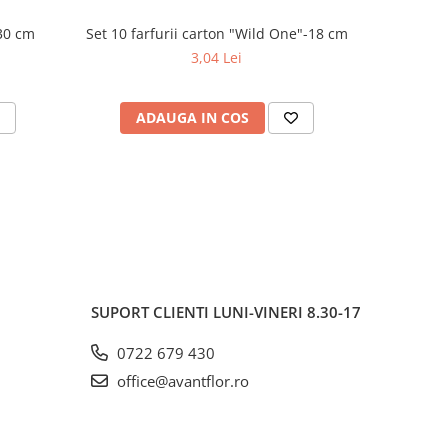
30 cm
Set 10 farfurii carton "Wild One"-18 cm
-15%
3,04 Lei
ADAUGA IN COS
AD
SUPORT CLIENTI
LUNI-VINERI 8.30-17
0722 679 430
office@avantflor.ro