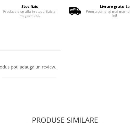
Stoc fizic
Livrare gratuita
Produsele se afla in stocul fizic al
Pentru comenzi mai mari d
magazinului.
lei!
produs poti adauga un review.
PRODUSE SIMILARE