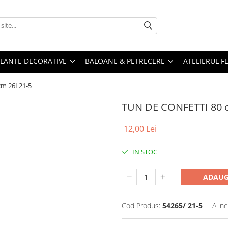
PLANTE DECORATIVE
BALOANE & PETRECERE
ATELIERUL F
m 26I 21-5
TUN DE CONFETTI 80 c
12,00 Lei
IN STOC
ADAUG
Cod Produs:
54265/ 21-5
Ai ne