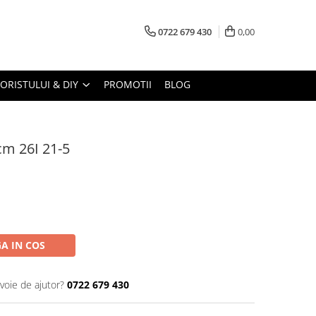
0722 679 430
0,00
LORISTULUI & DIY
PROMOTII
BLOG
m 26I 21-5
A IN COS
voie de ajutor?
0722 679 430