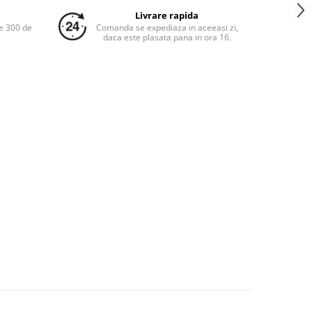
Livrare rapida
e 300 de
Comanda se expediaza in aceeasi zi,
daca este plasata pana in ora 16.