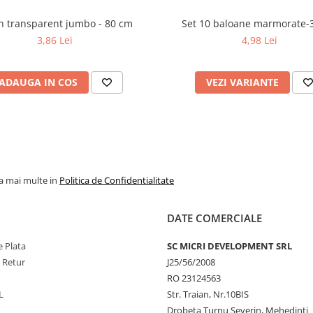
Balon transparent jumbo - 80 cm
Set 10 baloane marmorate-
3,86 Lei
4,98 Lei
ADAUGA IN COS
VEZI VARIANTE
la mai multe in
Politica de Confidentialitate
DATE COMERCIALE
 Plata
SC MICRI DEVELOPMENT SRL
e Retur
J25/56/2008
RO 23124563
L
Str. Traian, Nr.10BIS
Drobeta Turnu Severin, Mehedinti