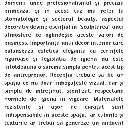
Cala
domenii unde profesionalismul și precizia
Petrecere fetite
Iasomie
primează, și în acest caz mă refer la
Petrecere Baieti
Margarete
stomatologie și sectorul beauty, aspectul
Petrecere Adulti
Narcise
decorativ devine esențial în ”sculptarea” unei
Wisteria
atmosfere ce oglindește aceste valori de
Capete flori
business. Importanța unui decor interior care
Cap minirosa
balansează estetica elegantă cu cerințele
Cap orhidee phalaenopsis
riguroase și legislația de igienă nu este
Crengi decorative
întotdeauna o sarcină simplă pentru acest tip
Ghirlande
de antreprenor. Recepția trebuie să fie un
Copaci si Plante
spațiu ce nu doar îmbogățește vizual, dar și
Flori artificiale la ghiveci
simplu de întreținut, sterilizat, respectând
Verdeata decorativa
normele de igienă în vigoare. Materialele
rezistente și ușor de curățat sunt
indispensabile în aceste spații, iar culorile și
texturile ar trebui să genereze un ambient