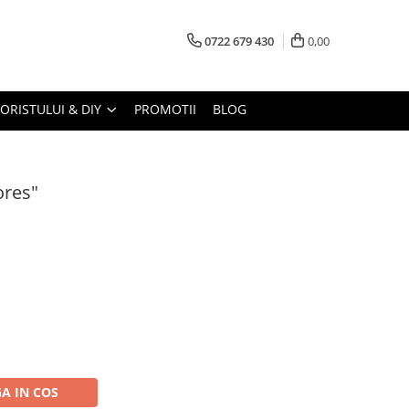
0722 679 430
0,00
LORISTULUI & DIY
PROMOTII
BLOG
ores"
A IN COS