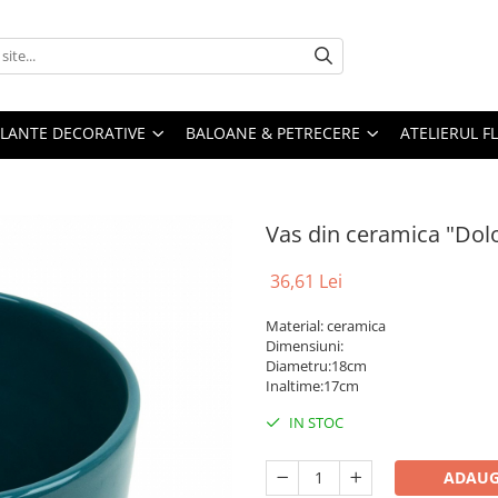
PLANTE DECORATIVE
BALOANE & PETRECERE
ATELIERUL F
Vas din ceramica "Dol
36,61 Lei
Material: ceramica
Dimensiuni:
Diametru:18cm
Inaltime:17cm
IN STOC
ADAUG