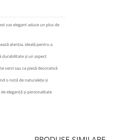
est vas elegant aduce un plus de
tează atenția, ideală pentru a
ă durabilitate și un aspect
te verzi sau ca piesă decorativă
când o notă de naturalețe și
de eleganță și personalitate
PRODUSE SIMILARE