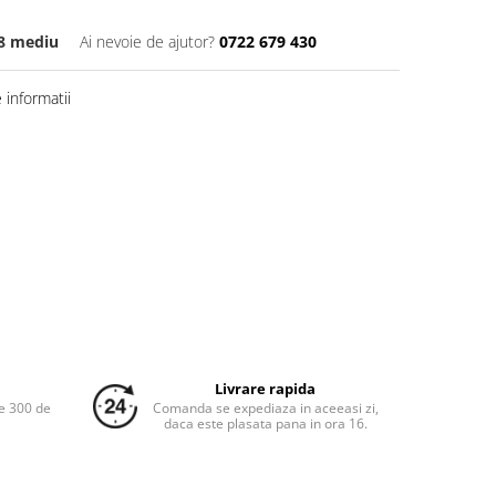
88 mediu
Ai nevoie de ajutor?
0722 679 430
informatii
Livrare rapida
e 300 de
Comanda se expediaza in aceeasi zi,
daca este plasata pana in ora 16.