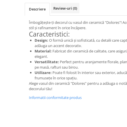
Cala
Petrecere fetite
Iasomie
Review-uri
(0)
Descriere
Petrecere Baieti
Margarete
Petrecere Adulti
Narcise
Îmbogățește-ți decorul cu vasul din ceramică "Dolores"! Ac
stil și rafinament în orice încăpere.
Wisteria
Caracteristici:
Capete flori
Design:
O formă unică și sofisticată, cu detalii care cap
adăuga un accent decorativ.
Cap minirosa
Material:
Fabricat din ceramică de calitate, care asigur
Cap orhidee phalaenopsis
elegant.
Crengi decorative
Versatilitate:
Perfect pentru aranjamente florale, plan
pe masă, rafturi sau birou.
Ghirlande
Utilizare:
Poate fi folosit în interior sau exterior, adu
frumusețe în orice spațiu.
Copaci si Plante
Alege vasul din ceramică "Dolores" pentru a adăuga o notă 
Flori artificiale la ghiveci
decorului tău!
Verdeata decorativa
Informatii conformitate produs