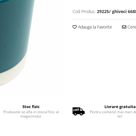
Cod Produs:
29225/ ghiveci 66
Adauga la Favorite
Cere 
Stoc fizic
Livrare gratuita
Produsele se afla in stocul fizic al
Pentru comenzi mai mari d
magazinului.
lei!