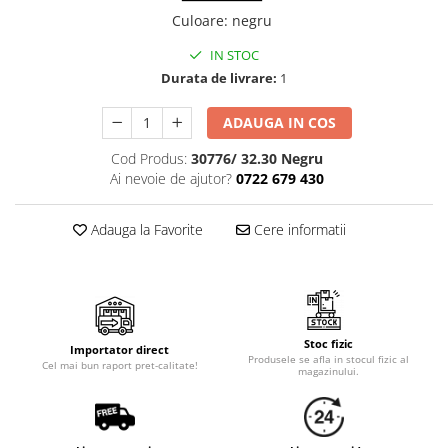
Cala
Petrecere fetite
Culoare
:
negru
Iasomie
Petrecere Baieti
Margarete
IN STOC
Petrecere Adulti
Durata de livrare:
1
Narcise
Wisteria
ADAUGA IN COS
Capete flori
Cod Produs:
30776/ 32.30 Negru
Cap minirosa
Ai nevoie de ajutor?
0722 679 430
Cap orhidee phalaenopsis
Crengi decorative
Adauga la Favorite
Cere informatii
Ghirlande
Copaci si Plante
Flori artificiale la ghiveci
Verdeata decorativa
Stoc fizic
Importator direct
Produsele se afla in stocul fizic al
Cel mai bun raport pret-calitate!
magazinului.