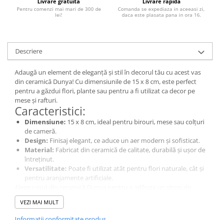
Livrare gratuita
Livrare rapida
Pentru comenzi mai mari de 300 de
Comanda se expediaza in aceeasi zi,
lei!
daca este plasata pana in ora 16.
Descriere
Adaugă un element de eleganță și stil în decorul tău cu acest vas
din ceramică Dunya! Cu dimensiunile de 15 x 8 cm, este perfect
pentru a găzdui flori, plante sau pentru a fi utilizat ca decor pe
mese și rafturi.
Caracteristici:
Dimensiune:
15 x 8 cm, ideal pentru birouri, mese sau colțuri
de cameră.
Design:
Finisaj elegant, ce aduce un aer modern și sofisticat.
Material:
Fabricat din ceramică de calitate, durabilă și ușor de
întreținut.
Versatilitate:
Poate fi utilizat atât pentru flori naturale, cât și
pentru aranjamente artificiale.
Alege vasul din ceramică Dunya pentru a adăuga un strop de
frumusețe și rafinament în casa ta!
VEZI MAI MULT
Informatii conformitate produs