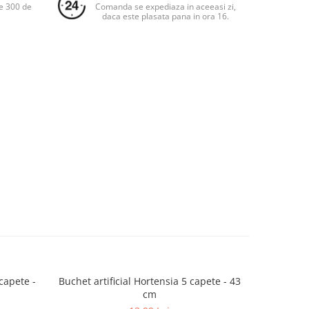
e 300 de
Comanda se expediaza in aceeasi zi,
daca este plasata pana in ora 16.
 capete -
Buchet artificial Hortensia 5 capete - 43
Fir artifi
cm