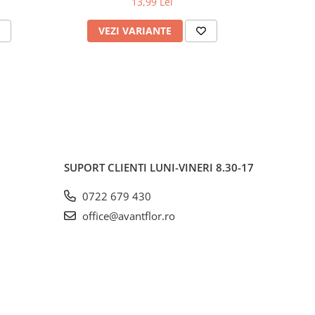
13,99 Lei
VEZI VARIANTE
V
SUPORT CLIENTI
LUNI-VINERI 8.30-17
0722 679 430
office@avantflor.ro