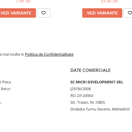
7,99 Lei
33,90 Lei
VEZI VARIANTE
VEZI VARIANTE
la mai multe in
Politica de Confidentialitate
DATE COMERCIALE
 Plata
SC MICRI DEVELOPMENT SRL
e Retur
J25/56/2008
RO 23124563
L
Str. Traian, Nr.10BIS
Drobeta Turnu Severin, Mehedinti