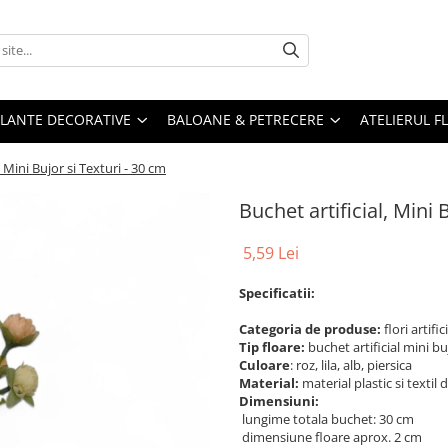
PLANTE DECORATIVE
BALOANE & PETRECERE
ATELIERUL F
, Mini Bujor si Texturi - 30 cm
Buchet artificial, Mini 
5,59 Lei
Specificatii:
Categoria de produse:
flori artific
Tip floare:
buchet artificial mini buj
Culoare
: roz, lila, alb, piersica
Material:
material plastic si textil
Dimensiuni:
lungime totala buchet: 30 cm
dimensiune floare aprox. 2 cm