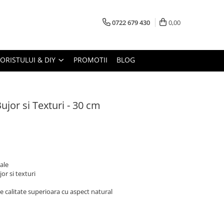
0722 679 430
0,00
LORISTULUI & DIY
PROMOTII
BLOG
Bujor si Texturi - 30 cm
iale
or si texturi
 de calitate superioara cu aspect natural