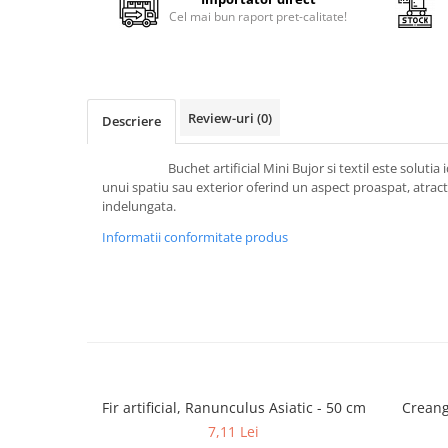
Cala
Petrecere fetite
Cel mai bun raport pret-calitate!
Iasomie
Petrecere Baieti
Margarete
Petrecere Adulti
Narcise
Wisteria
Review-uri
(0)
Descriere
Capete flori
Cap minirosa
Buchet artificial Mini Bujor si textil este solutia ide
unui spatiu sau exterior oferind un aspect proaspat, atrac
Cap orhidee phalaenopsis
indelungata.
Crengi decorative
Informatii conformitate produs
Ghirlande
Copaci si Plante
Flori artificiale la ghiveci
Verdeata decorativa
Fir artificial, Ranunculus Asiatic - 50 cm
Creanga
7,11 Lei