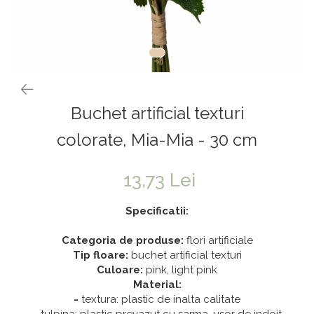
Vaze & Vase
Tanacetum
Contragreutati
Pene
Vaze din sticla
Anthurium
Baloane Bobo
Vase
Bumbac
Kit-uri Baloane
Vase din ceramica
Cala
Rafii, clipsuri,pompe
Mobilier urban
Accesorii petrecere
Scabiosa
Buchet artificial texturi
Scaune
Tropicale
Cake toppers
Buchete artificiale
Decoratiuni baloane
colorate, Mia-Mia - 30 cm
Bujor
Ochelari party
Crizantema
Bannere
13,73 Lei
Floarea soarelui
Lumanari aniversare
Specificatii:
Hortensia
Ghirlande
Categoria de produse:
flori artificiale
Lavanda
Lumanari si accesorii tort
Tip floare:
buchet artificial texturi
Minirosa
Panou decorativ
Culoare:
pink, light pink
Ranunculus
Pompoane
Material:
-
textura: plastic de inalta calitate
Trandafir
Rozete