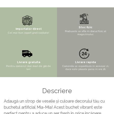
Copaci si Plante
Flori artificiale la ghiveci
Verdeata decorativa
Stoc fizic
Importator direct
Produsele se afla in stocul fizic al
Cel mai bun raport pret-calitate!
magazinului.
Livrare gratuita
Livrare rapida
Pentru comenzi mai mari de 300 de
Comanda se expediaza in aceeasi zi,
lei!
daca este plasata pana in ora 16.
Descriere
Adaugă un strop de veselie și culoare decorului tău cu
buchetul artificial Mia-Mia! Acest buchet vibrant este
perfect pentru a aduce un aer fresh în orice încăpere.