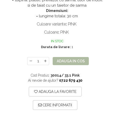
-
tulpina: plastic prevazut cu sarma, usor de indoit
Mix de flori
Paturica Decor
si de taiat cu un taietor de sarma
Dimensiuni:
Eucalipt
Cake topper
-
lungime totala: 30 cm
Flori de camp
Tun Confetti
Culoare variante
:
PINK
Petrecere Tematica
Bumbac
Culoare
:
PINK
Cala
Petrecere fetite
IN STOC
Iasomie
Petrecere Baieti
Durata de livrare:
1
Margarete
Petrecere Adulti
Narcise
ADAUGA IN COS
Wisteria
Capete flori
Cod Produs:
30014/ 33.1 Pink
Ai nevoie de ajutor?
0722 679 430
Cap minirosa
Cap orhidee phalaenopsis
ADAUGA LA FAVORITE
Crengi decorative
CERE INFORMATII
Ghirlande