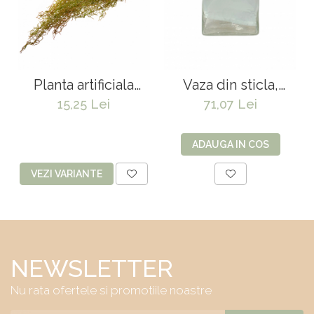
Planta artificiala
Vaza din sticla,
curgatoare - 85 cm
Afolabi 20*9*20 cm
15,25 Lei
71,07 Lei
ADAUGA IN COS
VEZI VARIANTE
NEWSLETTER
Nu rata ofertele si promotiile noastre