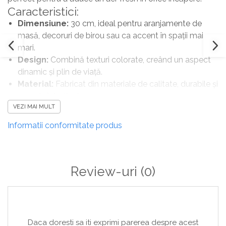
Caracteristici:
Dimensiune:
30 cm, ideal pentru aranjamente de
masă, decoruri de birou sau ca accent în spații mai
mari.
Design:
Combină texturi colorate, creând un aspect
dinamic și plin de viață.
Material:
Fabricat din materiale de calitate, durabile și
ușor de întreținut.
VEZI MAI MULT
Versatilitate:
Perfect pentru ocazii speciale,
decorarea locuinței sau ca un cadou original.
Informatii conformitate produs
Alege buchetul artificial Mia-Mia pentru a adăuga o notă
de bucurie și creativitate în decorul tău!
Review-uri
(0)
Daca doresti sa iti exprimi parerea despre acest