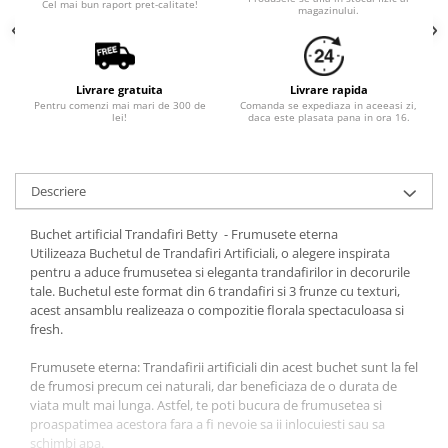
Cel mai bun raport pret-calitate!
magazinului.
Livrare gratuita
Livrare rapida
Pentru comenzi mai mari de 300 de
Comanda se expediaza in aceeasi zi,
lei!
daca este plasata pana in ora 16.
Descriere
Buchet artificial Trandafiri Betty - Frumusete eterna
Utilizeaza Buchetul de Trandafiri Artificiali, o alegere inspirata
pentru a aduce frumusetea si eleganta trandafirilor in decorurile
tale. Buchetul este format din 6 trandafiri si 3 frunze cu texturi,
acest ansamblu realizeaza o compozitie florala spectaculoasa si
fresh.
Frumusete eterna: Trandafirii artificiali din acest buchet sunt la fel
de frumosi precum cei naturali, dar beneficiaza de o durata de
viata mult mai lunga. Astfel, te poti bucura de frumusetea si
proaspatimea acestora fara a fi nevoie sa ii inlocuiesti sau sa
schimbi apa.