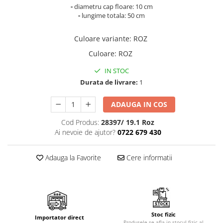
Cala
Petrecere fetite
-
diametru cap floare: 10 cm
Iasomie
-
lungime totala: 50 cm
Petrecere Baieti
Margarete
Petrecere Adulti
Culoare variante
:
ROZ
Narcise
Wisteria
Culoare
:
ROZ
Capete flori
IN STOC
Cap minirosa
Durata de livrare:
1
Cap orhidee phalaenopsis
ADAUGA IN COS
Crengi decorative
Ghirlande
Cod Produs:
28397/ 19.1 Roz
Ai nevoie de ajutor?
0722 679 430
Copaci si Plante
Flori artificiale la ghiveci
Adauga la Favorite
Cere informatii
Verdeata decorativa
Stoc fizic
Importator direct
Produsele se afla in stocul fizic al