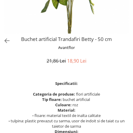
Bumbac
Kit-uri Baloane
Vaze din sticla
Cala
Rafii, clipsuri,pompe
Vase
Scabiosa
Accesorii petrecere
Vase din ceramica
Tropicale
Cake toppers
Mobilier urban
Buchete artificiale
Decoratiuni baloane
Buchet artificial Trandafiri Betty - 50 cm
Scaune
Bujor
Ochelari party
Avantflor
Crizantema
Bannere
Floarea soarelui
Lumanari aniversare
21,86 Lei
18,90 Lei
Hortensia
Ghirlande
Lavanda
Lumanari si accesorii tort
Minirosa
Panou decorativ
Specificatii:
Ranunculus
Pompoane
Categoria de produse:
flori artificiale
Trandafir
Rozete
Tip floare:
buchet artificial
Mix de flori
Paturica Decor
Culoare:
roz
Eucalipt
Material:
Cake topper
-
floare: material textil de inalta calitate
Flori de camp
Tun Confetti
-
tulpina: plastic prevazut cu sarma, usor de indoit si de taiat cu un
Bumbac
taietor de sarma
Petrecere Tematica
Dimensiuni: