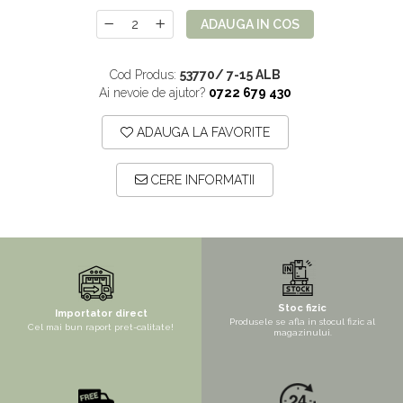
Mix de flori
Paturica Decor
ADAUGA IN COS
Eucalipt
Cake topper
Flori de camp
Tun Confetti
Cod Produs:
53770/ 7-15 ALB
Ai nevoie de ajutor?
0722 679 430
Petrecere Tematica
Bumbac
Cala
Petrecere fetite
ADAUGA LA FAVORITE
Iasomie
Petrecere Baieti
CERE INFORMATII
Margarete
Petrecere Adulti
Narcise
Wisteria
Capete flori
Cap minirosa
Stoc fizic
Importator direct
Cap orhidee phalaenopsis
Produsele se afla in stocul fizic al
Cel mai bun raport pret-calitate!
magazinului.
Crengi decorative
Ghirlande