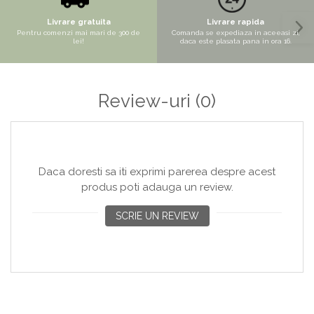
Copaci si Plante
Livrare gratuita
Livrare rapida
Flori artificiale la ghiveci
Pentru comenzi mai mari de 300 de
Comanda se expediaza in aceeasi zi,
lei!
daca este plasata pana in ora 16.
Verdeata decorativa
Review-uri
(0)
Daca doresti sa iti exprimi parerea despre acest
produs poti adauga un review.
SCRIE UN REVIEW