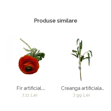
Produse similare
Fir artificial,
Creanga artificiala
Ranunculus Asiatic
cu flori curgatoare
7,11 Lei
7,99 Lei
- 50 cm
"Cissus"- 60 cm