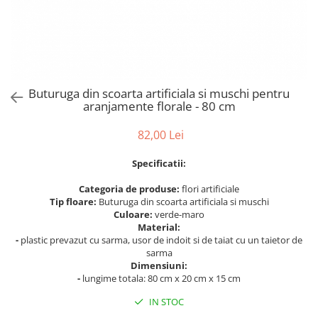
Bumbac
Kit-uri Baloane
Vaze din sticla
Cala
Rafii, clipsuri,pompe
Vase
Scabiosa
Accesorii petrecere
Vase din ceramica
Tropicale
Cake toppers
Mobilier urban
Buchete artificiale
Decoratiuni baloane
Buturuga din scoarta artificiala si muschi pentru
Scaune
Bujor
Ochelari party
aranjamente florale - 80 cm
Crizantema
Bannere
82,00 Lei
Floarea soarelui
Lumanari aniversare
Hortensia
Ghirlande
Specificatii:
Lavanda
Lumanari si accesorii tort
Categoria de produse:
flori artificiale
Minirosa
Panou decorativ
Tip floare:
Buturuga din scoarta artificiala si muschi
Ranunculus
Pompoane
Culoare:
verde-maro
Trandafir
Material:
Rozete
-
plastic prevazut cu sarma, usor de indoit si de taiat cu un taietor de
Mix de flori
Paturica Decor
sarma
Eucalipt
Dimensiuni:
Cake topper
-
lungime totala: 80 cm x 20 cm x 15 cm
Flori de camp
Tun Confetti
Bumbac
IN STOC
Petrecere Tematica