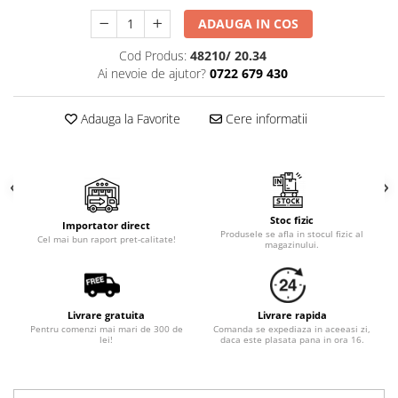
Cala
Petrecere fetite
ADAUGA IN COS
Iasomie
Petrecere Baieti
Margarete
Cod Produs:
48210/ 20.34
Petrecere Adulti
Narcise
Ai nevoie de ajutor?
0722 679 430
Wisteria
Capete flori
Adauga la Favorite
Cere informatii
Cap minirosa
Cap orhidee phalaenopsis
Crengi decorative
Ghirlande
Stoc fizic
Importator direct
Produsele se afla in stocul fizic al
Cel mai bun raport pret-calitate!
Copaci si Plante
magazinului.
Flori artificiale la ghiveci
Verdeata decorativa
Livrare gratuita
Livrare rapida
Pentru comenzi mai mari de 300 de
Comanda se expediaza in aceeasi zi,
lei!
daca este plasata pana in ora 16.