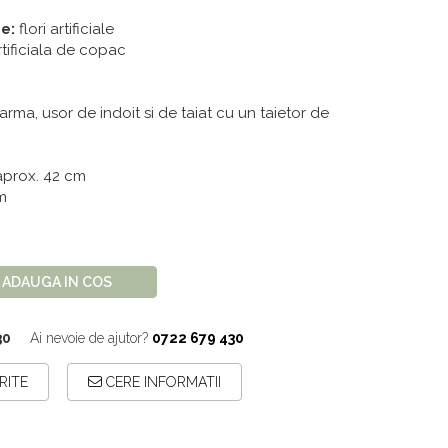
e:
flori artificiale
tificiala de copac
rma, usor de indoit si de taiat cu un taietor de
aprox. 42 cm
m
ADAUGA IN COS
30
Ai nevoie de ajutor?
0722 679 430
RITE
CERE INFORMATII