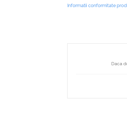
Copaci si Plante
Informatii conformitate pro
Flori artificiale la ghiveci
Verdeata decorativa
Daca do