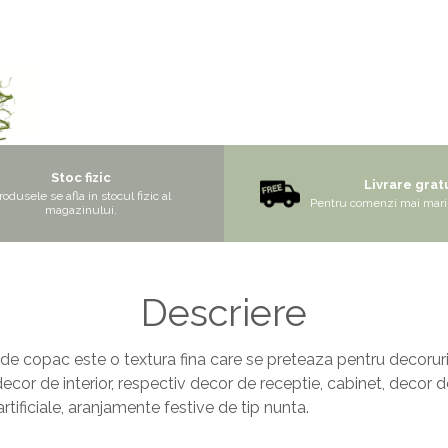
Stoc fizic
Livrare grat
rodusele se afla in stocul fizic al
Pentru comenzi mai mari 
magazinului.
Descriere
 este o textura fina care se preteaza pentru decorurile cu 
ecor de interior, respectiv decor de receptie, cabinet, decor de
rtificiale, aranjamente festive de tip nunta.