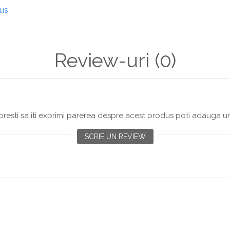
dus
Review-uri
(0)
resti sa iti exprimi parerea despre acest produs poti adauga un
SCRIE UN REVIEW