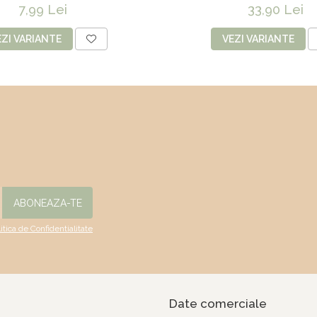
oare "Cissus"- 60 cm
capete -
7,99 Lei
33,90 Lei
EZI VARIANTE
VEZI VARIANTE
litica de Confidentialitate
Date comerciale