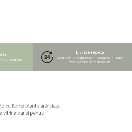
Livrare rapida
uita
Comanda se expediaza in aceeasi zi, daca
de 300 de lei!
este plasata pana in ora 16.
flori si plante artificiale.
 vitrina dar si pentru