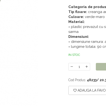
Categoria de produs
Tip floare:
creanga ar
Culoare:
verde-maro
Material:
-
plastic prevazut cu sa
sarma
Dimensiuni:
-
dimensiune ramura: 
-
lungime totala: 90 c
IN STOC
Cod Produs:
48233/ 20.
ADAUGA LA FAVO