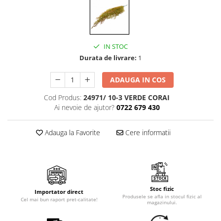
Cala
Petrecere fetite
Iasomie
Petrecere Baieti
Margarete
Petrecere Adulti
Narcise
IN STOC
Wisteria
Durata de livrare:
1
Capete flori
ADAUGA IN COS
Cap minirosa
Cap orhidee phalaenopsis
Cod Produs:
24971/ 10-3 VERDE CORAI
Crengi decorative
Ai nevoie de ajutor?
0722 679 430
Ghirlande
Adauga la Favorite
Cere informatii
Copaci si Plante
Flori artificiale la ghiveci
Verdeata decorativa
Stoc fizic
Importator direct
Produsele se afla in stocul fizic al
Cel mai bun raport pret-calitate!
magazinului.