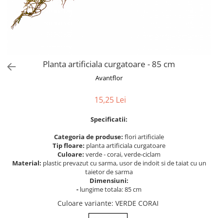
Bumbac
Kit-uri Baloane
Vaze din sticla
Cala
Rafii, clipsuri,pompe
Vase
Scabiosa
Accesorii petrecere
Vase din ceramica
Tropicale
Cake toppers
Mobilier urban
Buchete artificiale
Decoratiuni baloane
Planta artificiala curgatoare - 85 cm
Scaune
Bujor
Ochelari party
Avantflor
Crizantema
Bannere
Floarea soarelui
Lumanari aniversare
15,25 Lei
Hortensia
Ghirlande
Lavanda
Specificatii:
Lumanari si accesorii tort
Minirosa
Panou decorativ
Categoria de produse:
flori artificiale
Ranunculus
Pompoane
Tip floare:
planta artificiala curgatoare
Culoare:
verde - corai, verde-ciclam
Trandafir
Rozete
Material:
plastic prevazut cu sarma, usor de indoit si de taiat cu un
Mix de flori
Paturica Decor
taietor de sarma
Eucalipt
Dimensiuni:
Cake topper
-
lungime totala: 85 cm
Flori de camp
Tun Confetti
Culoare variante
: VERDE CORAI
Bumbac
Petrecere Tematica