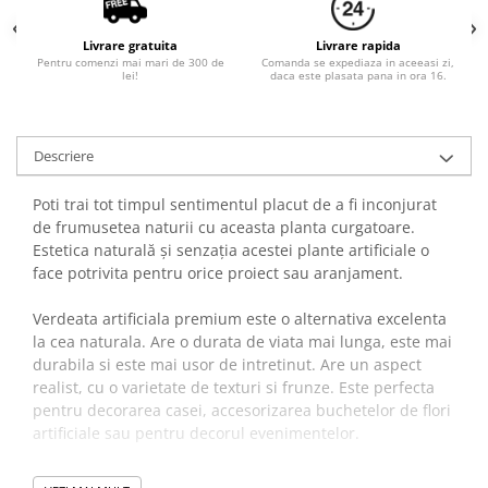
Livrare gratuita
Livrare rapida
Pentru comenzi mai mari de 300 de
Comanda se expediaza in aceeasi zi,
lei!
daca este plasata pana in ora 16.
Descriere
Poti trai tot timpul sentimentul placut de a fi inconjurat
de frumusetea naturii cu aceasta planta curgatoare.
Estetica naturală și senzația acestei plante artificiale o
face potrivita pentru orice proiect sau aranjament.
Verdeata artificiala premium este o alternativa excelenta
la cea naturala. Are o durata de viata mai lunga, este mai
durabila si este mai usor de intretinut. Are un aspect
realist, cu o varietate de texturi si frunze. Este perfecta
pentru decorarea casei, accesorizarea buchetelor de flori
artificiale sau pentru decorul evenimentelor.
Verdeata artificiala se foloseste cu success de catre