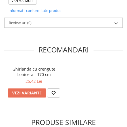
VEZI MAI MULT
florarii, firme de decoratiuni sau firme de evenimente,
magazine de cadouri si petrecere, sau de catre artisti
Informatii conformitate produs
handmade.
Review-uri
(0)
RECOMANDARI
Ghirlanda cu crengute
Lonicera - 170 cm
25,42 Lei
VEZI VARIANTE
PRODUSE SIMILARE