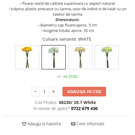
Cala
Petrecere fetite
-
floare: textil de calitate superioara cu aspect natural
Iasomie
-
tulpina: plastic prevazut cu sarma, usor de indoit si de taiat cu un
Petrecere Baieti
taietor de sarma
Margarete
Petrecere Adulti
Dimensiuni:
Narcise
-
diametru cap floare:aprox. 5 cm
-
lungime totala: aprox. 35 cm
Wisteria
Culoare variante
: WHITE
Capete flori
Cap minirosa
Cap orhidee phalaenopsis
Crengi decorative
Ghirlande
IN STOC
Copaci si Plante
ADAUGA IN COS
Flori artificiale la ghiveci
Verdeata decorativa
Cod Produs:
48230/ 20.7 White
Ai nevoie de ajutor?
0722 679 430
Adauga la Favorite
Cere informatii