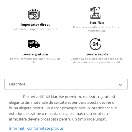
Stoc fizic
Importator direct
Produsele se afla in stocul fizic al
Cel mai bun raport pret-calitate!
magazinului.
Livrare gratuita
Livrare rapida
Pentru comenzi mai mari de 300 de
Comanda se expediaza in aceeasi zi,
lei!
daca este plasata pana in ora 16.
Descriere
Buchet artificial Narcise premium, realizat cu gratie si
eleganta din materiale de calitate superioara acesta devine o
buna alegere pentru un decor proaspat atat in interior cat si in
exterior, asezat pe o masuta de cafea, masa sau noptiera
atmosfera devine proaspata pentru un timp indelungat.
Informatii conformitate produs