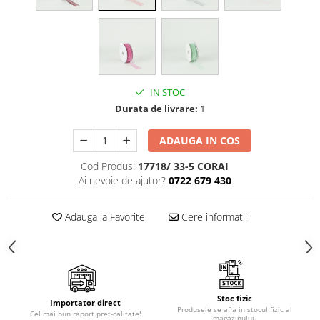
Cala
Petrecere fetite
Iasomie
Petrecere Baieti
Margarete
Petrecere Adulti
Narcise
Wisteria
IN STOC
Capete flori
Durata de livrare:
1
Cap minirosa
Cap orhidee phalaenopsis
ADAUGA IN COS
Crengi decorative
Cod Produs:
17718/ 33-5 CORAI
Ghirlande
Ai nevoie de ajutor?
0722 679 430
Copaci si Plante
Adauga la Favorite
Cere informatii
Flori artificiale la ghiveci
Verdeata decorativa
Stoc fizic
Importator direct
Produsele se afla in stocul fizic al
Cel mai bun raport pret-calitate!
magazinului.