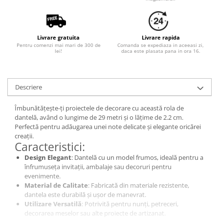
Livrare gratuita
Livrare rapida
Pentru comenzi mai mari de 300 de
Comanda se expediaza in aceeasi zi,
lei!
daca este plasata pana in ora 16.
Descriere
Îmbunătățește-ți proiectele de decorare cu această rola de
dantelă, având o lungime de 29 metri și o lățime de 2.2 cm.
Perfectă pentru adăugarea unei note delicate și elegante oricărei
creații.
Caracteristici:
Design Elegant
: Dantelă cu un model frumos, ideală pentru a
înfrumuseța invitații, ambalaje sau decoruri pentru
evenimente.
Material de Calitate
: Fabricată din materiale rezistente,
dantela este durabilă și ușor de manevrat.
Utilizare Versatilă
: Potrivită pentru nunți, petreceri,
decorarea meselor sau alte proiecte de artizanat.