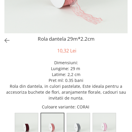
Bumbac
Kit-uri Baloane
Vaze din sticla
Cala
Rafii, clipsuri,pompe
Vase
Scabiosa
Accesorii petrecere
Vase din ceramica
Tropicale
Cake toppers
Mobilier urban
Buchete artificiale
Decoratiuni baloane
Rola dantela 29m*2.2cm
Scaune
Bujor
Ochelari party
Crizantema
Bannere
10,32 Lei
Floarea soarelui
Lumanari aniversare
Dimensiuni:
Hortensia
Ghirlande
Lungime: 29 m
Lavanda
Lumanari si accesorii tort
Latime: 2,2 cm
Minirosa
Panou decorativ
Pret ml: 0.35 bani
Rola din dantela, in culori pastelate, Este ideala pentru a
Ranunculus
Pompoane
accesoriza buchete de flori, aranjamente florale, cadouri sau
Trandafir
Rozete
invitatii de nunta.
Mix de flori
Paturica Decor
Culoare variante
: CORAI
Eucalipt
Cake topper
Flori de camp
Tun Confetti
Bumbac
Petrecere Tematica