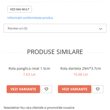
Lungime Generoasă
: Cu 29 m, ai suficientă dantelă pentru a-
ți finaliza toate ideile creative.
VEZI MAI MULT
Rola de dantelă este alegerea perfectă pentru a adăuga un plus
de eleganță și rafinament oricărui decor sau proiect de craft!
Informatii conformitate produs
Review-uri
(0)
PRODUSE SIMILARE
Rola panglica reiat 1.5cm
Rola dantela 29m*3.7cm
7,63 Lei
10,68 Lei
VEZI VARIANTE
VEZI VARIANTE
Newsletter
Nu rata ofertele si promotiile noastre