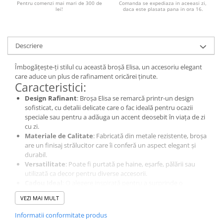
Pentru comenzi mai mari de 300 de
Comanda se expediaza in aceeasi zi,
lei!
daca este plasata pana in ora 16.
Descriere
Îmbogățește-ți stilul cu această broșă Elisa, un accesoriu elegant
care aduce un plus de rafinament oricărei ținute.
Caracteristici:
Design Rafinant
: Broșa Elisa se remarcă printr-un design
sofisticat, cu detalii delicate care o fac ideală pentru ocazii
speciale sau pentru a adăuga un accent deosebit în viața de zi
cu zi.
Materiale de Calitate
: Fabricată din metale rezistente, broșa
are un finisaj strălucitor care îi conferă un aspect elegant și
durabil.
Versatilitate
: Poate fi purtată pe haine, eșarfe, pălării sau
utilizată ca decor pentru diverse accesorii.
Cadou Ideal
: O alegere inspirată pentru a surprinde o
persoană dragă, potrivită pentru aniversări, sărbători sau alte
VEZI MAI MULT
ocazii speciale.
Broșa Elisa este accesoriul perfect pentru a adăuga un strop de
Informatii conformitate produs
eleganță și personalitate oricărei ținute!