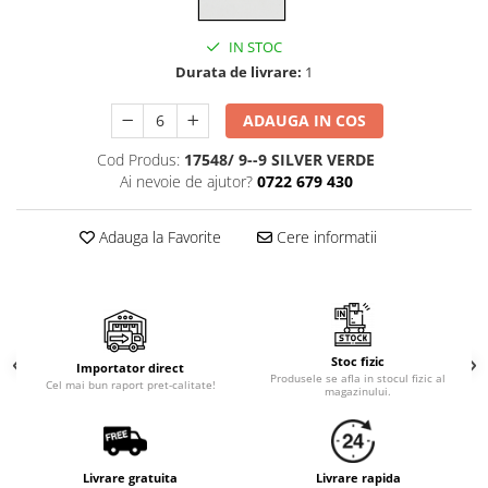
Cala
Petrecere fetite
Iasomie
Petrecere Baieti
IN STOC
Margarete
Petrecere Adulti
Durata de livrare:
1
Narcise
Wisteria
ADAUGA IN COS
Capete flori
Cod Produs:
17548/ 9--9 SILVER VERDE
Cap minirosa
Ai nevoie de ajutor?
0722 679 430
Cap orhidee phalaenopsis
Crengi decorative
Adauga la Favorite
Cere informatii
Ghirlande
Copaci si Plante
Flori artificiale la ghiveci
Stoc fizic
Verdeata decorativa
Importator direct
Produsele se afla in stocul fizic al
Cel mai bun raport pret-calitate!
magazinului.
Livrare gratuita
Livrare rapida