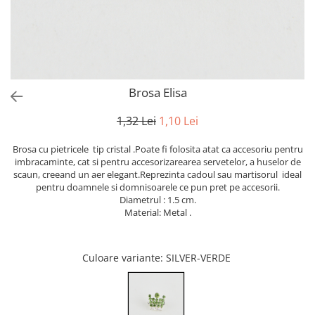
Bumbac
Kit-uri Baloane
Vaze din sticla
Cala
Rafii, clipsuri,pompe
Vase
Scabiosa
Accesorii petrecere
Vase din ceramica
Tropicale
Cake toppers
Mobilier urban
Buchete artificiale
Decoratiuni baloane
Brosa Elisa
Scaune
Bujor
Ochelari party
Crizantema
Bannere
1,32 Lei
1,10 Lei
Floarea soarelui
Lumanari aniversare
Brosa cu pietricele tip cristal .Poate fi folosita atat ca accesoriu pentru
Hortensia
Ghirlande
imbracaminte, cat si pentru accesorizarearea servetelor, a huselor de
Lavanda
Lumanari si accesorii tort
scaun, creeand un aer elegant.Reprezinta cadoul sau martisorul ideal
pentru doamnele si domnisoarele ce pun pret pe accesorii.
Minirosa
Panou decorativ
Diametrul : 1.5 cm.
Ranunculus
Pompoane
Material: Metal .
Trandafir
Rozete
Mix de flori
Paturica Decor
Culoare variante
: SILVER-VERDE
Eucalipt
Cake topper
Flori de camp
Tun Confetti
Bumbac
Petrecere Tematica