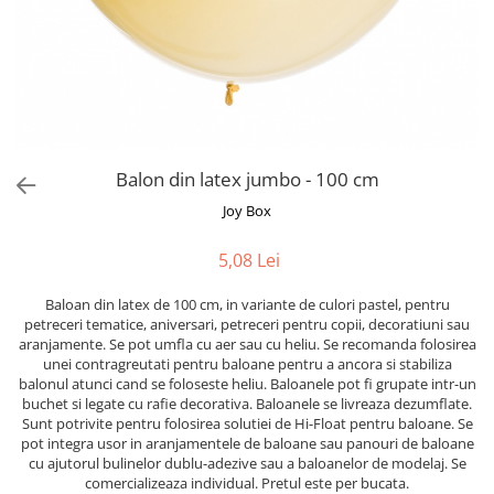
Bumbac
Kit-uri Baloane
Vaze din sticla
Cala
Rafii, clipsuri,pompe
Vase
Scabiosa
Accesorii petrecere
Vase din ceramica
Tropicale
Cake toppers
Mobilier urban
Buchete artificiale
Decoratiuni baloane
Scaune
Bujor
Ochelari party
Balon din latex jumbo - 100 cm
Crizantema
Bannere
Floarea soarelui
Joy Box
Lumanari aniversare
Hortensia
Ghirlande
5,08 Lei
Lavanda
Lumanari si accesorii tort
Minirosa
Panou decorativ
Baloan din latex de 100 cm, in variante de culori pastel, pentru
Ranunculus
petreceri tematice, aniversari, petreceri pentru copii, decoratiuni sau
Pompoane
aranjamente. Se pot umfla cu aer sau cu heliu. Se recomanda folosirea
Trandafir
Rozete
unei contragreutati pentru baloane pentru a ancora si stabiliza
Mix de flori
balonul atunci cand se foloseste heliu. Baloanele pot fi grupate intr-un
Paturica Decor
buchet si legate cu rafie decorativa. Baloanele se livreaza dezumflate.
Eucalipt
Cake topper
Sunt potrivite pentru folosirea solutiei de Hi-Float pentru baloane. Se
Flori de camp
Tun Confetti
pot integra usor in aranjamentele de baloane sau panouri de baloane
cu ajutorul bulinelor dublu-adezive sau a baloanelor de modelaj. Se
Bumbac
Petrecere Tematica
comercializeaza individual. Pretul este per bucata.