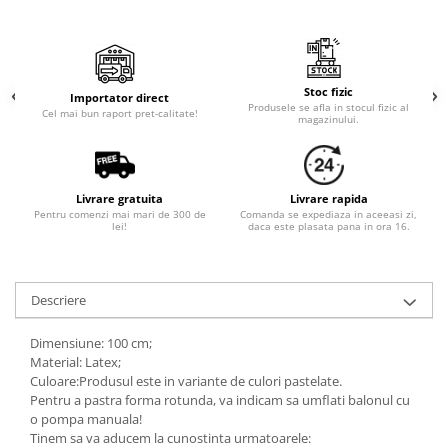
Stoc fizic
Importator direct
Produsele se afla in stocul fizic al
Cel mai bun raport pret-calitate!
magazinului.
Livrare gratuita
Livrare rapida
Pentru comenzi mai mari de 300 de
Comanda se expediaza in aceeasi zi,
lei!
daca este plasata pana in ora 16.
Descriere
Dimensiune: 100 cm;
Material: Latex;
Culoare:Produsul este in variante de culori pastelate.
Pentru a pastra forma rotunda, va indicam sa umflati balonul cu
o pompa manuala!
Tinem sa va aducem la cunostinta urmatoarele: