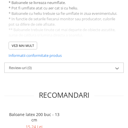
* Baloanele se livreaza neumflate.
* Pot fi umflate atat cu aer cat si cu heliu.
* Baloanele cu heliu trebuie sa fie umflate in ziua evenimentului.
* In functie de setarile fiecarui monitor sau producator, culorile
pot sa difere de cele afisate.
** Baloanele trebuie tinute cat mai departe de obiecte ascutite,
surse de caldura si lumina directa a soarelui.
Efectele pe care le produc baloanele pot face diferenta in
VEZI MAI MULT
atmosfera oricarei petreceri.Daca te-ai hotarat sa organizezi o
Informatii conformitate produs
petrecere ,neaparat ,accesoriile petrecerii sunt baloanele.
Baloanele JUMBO PASTEL de 100 cm, sunt concepute din latex de
calitate superioara care se preteaza atat pentru decorurile din
Review-uri
(0)
interior cat si pentru cele din exterior.
RECOMANDARI
Baloane latex 200 buc - 13
cm
15,24 Lei