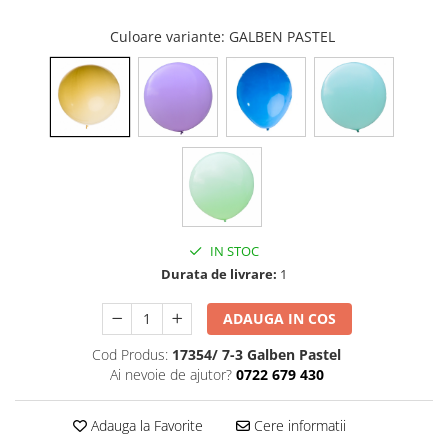
Cala
Petrecere fetite
Iasomie
Culoare variante
: GALBEN PASTEL
Petrecere Baieti
Margarete
Petrecere Adulti
Narcise
Wisteria
Capete flori
Cap minirosa
Cap orhidee phalaenopsis
Crengi decorative
Ghirlande
IN STOC
Durata de livrare:
1
Copaci si Plante
Flori artificiale la ghiveci
ADAUGA IN COS
Verdeata decorativa
Cod Produs:
17354/ 7-3 Galben Pastel
Ai nevoie de ajutor?
0722 679 430
Adauga la Favorite
Cere informatii