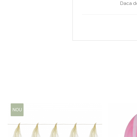
Copaci si Plante
Daca do
Flori artificiale la ghiveci
Verdeata decorativa
NOU