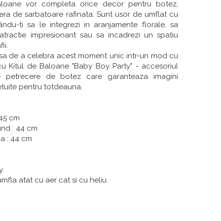
baloane vor completa orice decor pentru botez,
ra de sarbatoare rafinata. Sunt usor de umflat cu
ându-ti sa le integrezi in aranjamente florale, sa
atractie impresionant sau sa incadrezi un spatiu
ii.
ansa de a celebra acest moment unic intr-un mod cu
u Kitul de Baloane "Baby Boy Party" - accesoriul
ce petrecere de botez care garanteaza imagini
retuite pentru totdeauna.
 45 cm
und : 44 cm
a : 44 cm
y
fla atat cu aer cat si cu heliu.