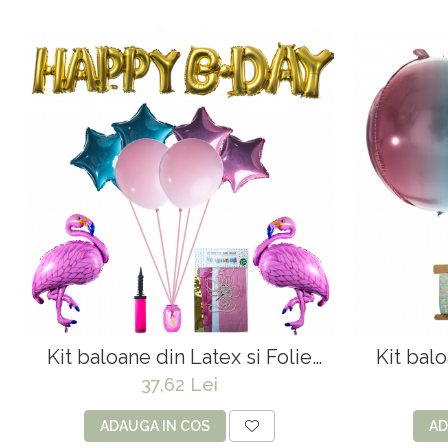
Kit baloane din Latex si Folie
Kit balo
"Pink flamingo" Party
37,62 Lei
ADAUGA IN COS
AD