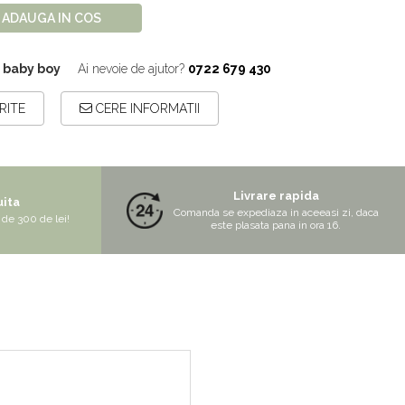
ADAUGA IN COS
2 baby boy
Ai nevoie de ajutor?
0722 679 430
RITE
CERE INFORMATII
Livrare rapida
uita
Comanda se expediaza in aceeasi zi, daca
de 300 de lei!
este plasata pana in ora 16.