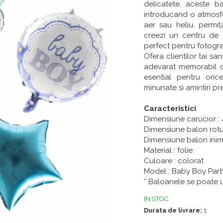
delicatete, aceste 
introducand o atmosfe
aer sau heliu, permiț
creezi un centru de 
perfect pentru fotograf
Ofera clientilor tai s
adevarat memorabil c
esential pentru ori
minunate si amintiri p
Caracteristici
Dimensiune carucior :
Dimensiune balon rot
Dimensiune balon inim
Material : folie
Culoare : colorat
Model : Baby Boy Part
* Baloanele se poate um
IN STOC
Durata de livrare:
1