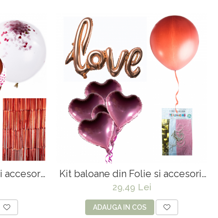
i accesorii
Kit baloane din Folie si accesorii
ove"
Party "Heart & Love"
29,49 Lei
ADAUGA IN COS