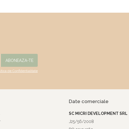
litica de Confidentialitate
Date comerciale
a
SC MICRI DEVELOPMENT SRL
r
J25/56/2008