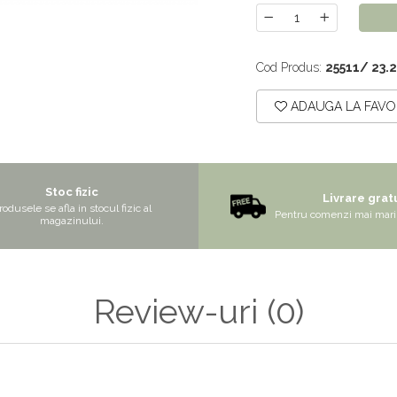
Cod Produs:
25511/ 23.
ADAUGA LA FAVO
Stoc fizic
Livrare grat
rodusele se afla in stocul fizic al
Pentru comenzi mai mari 
magazinului.
Review-uri
(0)