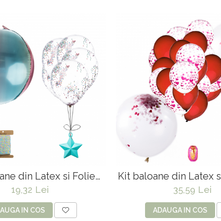
ane din Latex si Folie
Kit baloane din Latex s
Ombre
Party "Red for l
19,32 Lei
35,59 Lei
AUGA IN COS
ADAUGA IN COS