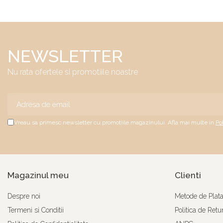
NEWSLETTER
Nu rata ofertele si promotiile noastre
Vreau sa primesc newsletter cu promotiile magazinului. Afla mai multe in
Po
Magazinul meu
Clienti
Despre noi
Metode de Plat
Termeni si Conditii
Politica de Retu